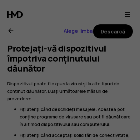
Ghid
de
Alege limba
Descarcă
utilizare
Protejați-vă dispozitivul
Nokia
împotriva conținutului
dăunător
G21
Dispozitivul poate fi expus la viruși și la alte tipuri de
conținut dăunător. Luați următoarele măsuri de
prevedere:
Fiți atenți când deschideți mesajele. Acestea pot
conține programe de virusare sau pot fi dăunătoare
în alt mod dispozitivului sau computerului.
Fiți atenți când acceptați solicitări de conectivitate,