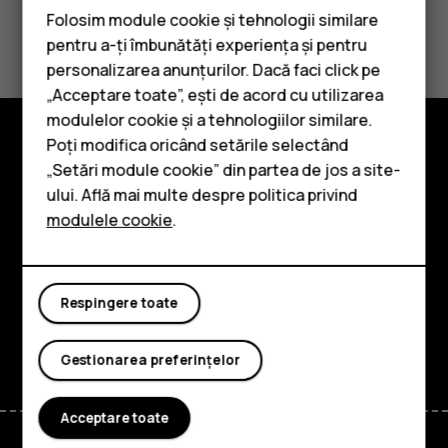
Folosim module cookie și tehnologii similare
Considerați utile aceste informații?
pentru a-ți îmbunătăți experiența și pentru
personalizarea anunțurilor. Dacă faci click pe
Da
Nu
„Acceptare toate”, ești de acord cu utilizarea
Smartphone-uri
modulelor cookie și a tehnologiilor similare.
Telefoane clasice
Poți modifica oricând setările selectând
Explorează
„Setări module cookie” din partea de jos a site-
Accesorii
ului. Află mai multe despre politica privind
Despre
modulele cookie
.
Tablete
Planet and people
Asistență
Respingere toate
Facebook
Instagram
Tiktok
Youtube
Linkedin
Discord
Gestionarea preferințelor
Acceptare toate