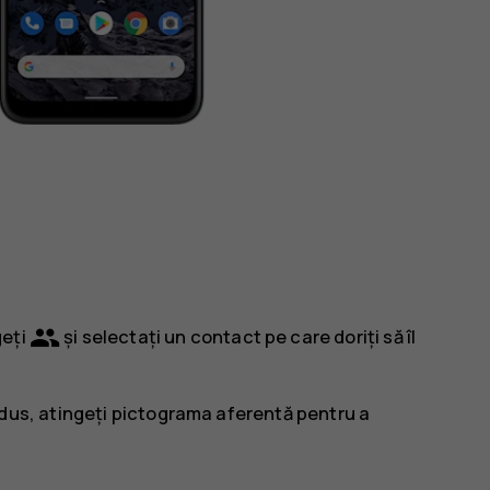
group
geți
și selectați un contact pe care doriți să îl
rodus, atingeți pictograma aferentă pentru a