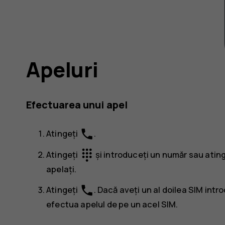
Apeluri
Efectuarea unui apel
phone
Atingeți
.
dialpad
Atingeți
și introduceți un număr sau atin
apelați.
phone
Atingeți
. Dacă aveți un al doilea SIM int
efectua apelul de pe un acel SIM.