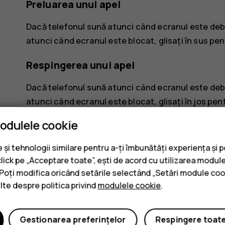
Preluarea unui apel
Dacă telefonul sună atunci când ecranul este deb
atunci când ecranul este blocat, glisați în sus pe
Respingerea unui apel
Dacă telefonul sună atunci când ecranul este deb
atunci când ecranul este blocat, glisați în jos pen
modulele cookie
și tehnologii similare pentru a-ți îmbunătăți experiența și 
click pe „Acceptare toate”, ești de acord cu utilizarea module
. Poți modifica oricând setările selectând „Setări module coo
Considerați utile aceste informaț
ulte despre politica privind
modulele cookie
.
Da
Nu
Gestionarea preferințelor
Respingere toat