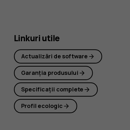
G21
Linkuri utile
Actualizări de software
Garanția produsului
Specificații complete
Profil ecologic