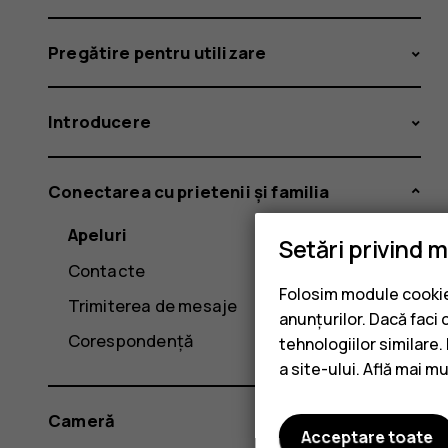
Pregătire pentru utilizare
Introducere
Conectarea cu prietenii și familia
Apeluri
Setări privind 
Contacte
Folosim module cookie 
Trimiterea de mesaje
anunțurilor. Dacă faci 
Corespondență
tehnologiilor similare
a site-ului. Află mai m
Cameră
Acceptare toate