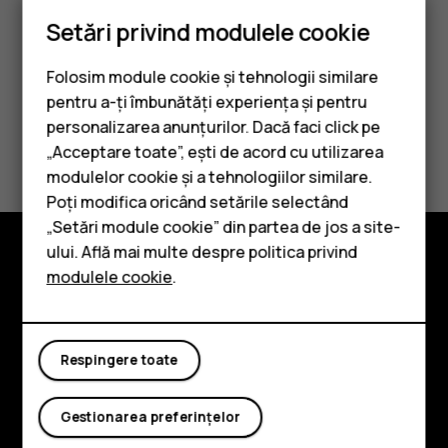
Când sună alarma, glisați alarma la dreapta.
Setări privind modulele cookie
Folosim module cookie și tehnologii similare
pentru a-ți îmbunătăți experiența și pentru
personalizarea anunțurilor. Dacă faci click pe
Considerați utile aceste informații?
„Acceptare toate”, ești de acord cu utilizarea
Smartphone-uri
modulelor cookie și a tehnologiilor similare.
Da
Nu
Telefoane clasice
Poți modifica oricând setările selectând
„Setări module cookie” din partea de jos a site-
Accesorii
ului. Află mai multe despre politica privind
modulele cookie
.
Tablete
Explorează
Despre
Respingere toate
Planet and people
Asistență
Gestionarea preferințelor
Facebook
Instagram
Tiktok
Youtube
Linkedin
Discord