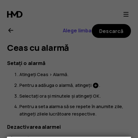
Ghid
de
Alege limba
Descarcă
utilizare
Ceas cu alarmă
Nokia
Setați o alarmă
G21
Atingeți
Ceas
>
Alarmă
.
Pentru a adăuga o alarmă, atingeți
.
add_circle
Selectați ora și minutele și atingeți
OK
.
Pentru a seta alarma să se repete în anumite zile,
atingeți zilele lucrătoare respective.
Dezactivarea alarmei