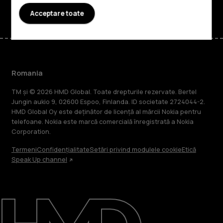
Acceptare toate
Romania
TM și © 2026 HMD Global. Toate drepturile rezervate. Bertel
Jungin aukio 9, 02600 Espoo, Finlanda. ID societate 2724044-2.
HMD Global Oy este deținător de licență al mărcii Nokia pentru
telefoane. Nokia este marcă comercială înregistrată a Nokia
Corporation.
Termeni
Confidențialitate
Setări privind modulele cookie
Etică
Speak Up channel
Despre
Repară, reutilizează, reciclează