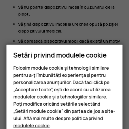
Să nu poarte dispozitivul mobil în buzunarul de la
piept.
Să țină dispozitivul mobil la urechea opusă poziției
dispozitivului medical.
Să oprească dispozitivul mobil dacă există un motiv
de a bănui prezența unei interferențe.
Setări privind modulele cookie
Să respecte instrucțiunile producătorului
dispozitivului medical implantat.
Folosim module cookie și tehnologii similare
pentru a-ți îmbunătăți experiența și pentru
Dacă aveți întrebări privind utilizarea dispozitivului dvs.
mobil în apropierea unui dispozitiv medical implantat,
personalizarea anunțurilor. Dacă faci click pe
consultați medicul.
„Acceptare toate”, ești de acord cu utilizarea
Smartphone-uri
modulelor cookie și a tehnologiilor similare.
Telefoane clasice
Poți modifica oricând setările selectând
„Setări module cookie” din partea de jos a site-
Accesorii
ului. Află mai multe despre politica privind
modulele cookie
.