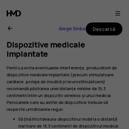
Ghid
de
Alege limba
Descarcă
utilizare
Dispozitive medicale
Nokia
implantate
G21
Pentru a evita eventualele interferențe, producătorii de
dispozitive medicale implantate (precum stimulatoare
cardiace, pompe de insulină și neurostimulatoare)
recomandă păstrarea unei distanțe minime de 15,3
centimetri între un dispozitiv wireless și unul medical.
Persoanele care au astfel de dispozitive trebuie să
respecte următoarele reguli:
Să țină întotdeauna dispozitivul mobil la o distanță
mai mare de 15,3 centimetri de dispozitivul medical.