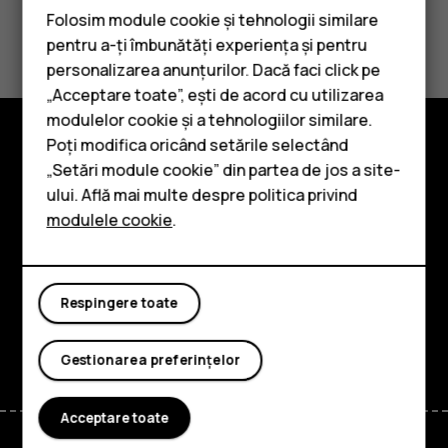
Folosim module cookie și tehnologii similare
Considerați utile aceste informații?
pentru a-ți îmbunătăți experiența și pentru
personalizarea anunțurilor. Dacă faci click pe
Da
Nu
„Acceptare toate”, ești de acord cu utilizarea
Smartphone-uri
modulelor cookie și a tehnologiilor similare.
Telefoane clasice
Poți modifica oricând setările selectând
Explorează
„Setări module cookie” din partea de jos a site-
Accesorii
ului. Află mai multe despre politica privind
Despre
modulele cookie
.
Tablete
Planet and people
Asistență
Respingere toate
Facebook
Instagram
Tiktok
Youtube
Linkedin
Discord
Gestionarea preferințelor
Acceptare toate