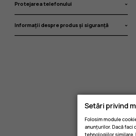
Protejarea telefonului
Informații despre produs și siguranță
Setări privind 
Folosim module cookie 
anunțurilor. Dacă faci 
tehnologiilor similare