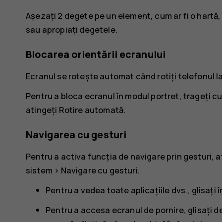
Așezați 2 degete pe un element, cum ar fi o hartă,
sau apropiați degetele.
Blocarea orientării ecranului
Ecranul se rotește automat când rotiți telefonul l
Pentru a bloca ecranul în modul portret, trageți cu
atingeți
Rotire automată
.
Navigarea cu gesturi
Pentru a activa funcția de navigare prin gesturi, a
sistem
>
Navigare cu gesturi
.
Pentru a vedea toate aplicațiile dvs., glisați 
Pentru a accesa ecranul de pornire, glisați de