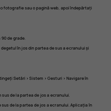
 o fotografie sau o pagină web, apoi îndepărtați
a 90 de grade.
 degetul în jos din partea de sus a ecranului și
tingeți
Setări
>
Sistem
>
Gesturi
>
Navigare în
în sus de la partea de jos a ecranului.
 sus de la partea de jos a ecranului. Aplicația în