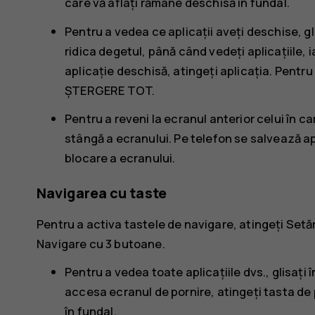
care vă aflați rămâne deschisă în fundal.
Pentru a vedea ce aplicații aveți deschise, gli
ridica degetul, până când vedeți aplicațiile, i
aplicație deschisă, atingeți aplicația. Pentru
ȘTERGERE TOT
.
Pentru a reveni la ecranul anterior celui în c
stângă a ecranului. Pe telefon se salvează apli
blocare a ecranului.
Navigarea cu taste
Pentru a activa tastele de navigare, atingeți
Setăr
Navigare cu 3 butoane
.
Pentru a vedea toate aplicațiile dvs., glisați î
accesa ecranul de pornire, atingeți tasta de 
în fundal.