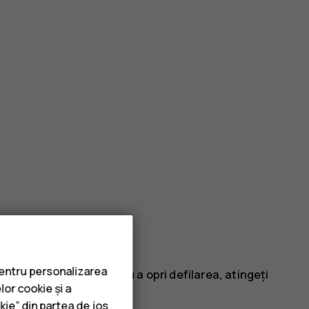
pentru personalizarea
i ridicați degetul. Pentru a opri defilarea, atingeți
lor cookie și a
kie” din partea de jos