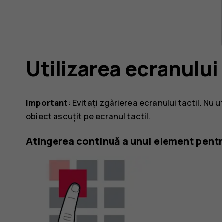
Utilizarea ecranului 
Important
: Evitați zgârierea ecranului tactil. Nu u
obiect ascuțit pe ecranul tactil.
Atingerea continuă a unui element pent