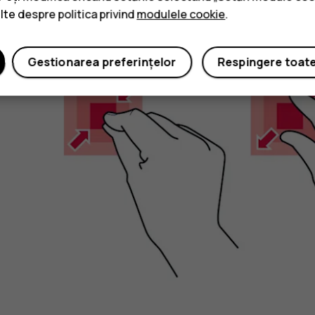
ulte despre politica privind
modulele cookie
.
Mărirea sau micșorarea
Gestionarea preferințelor
Respingere toat