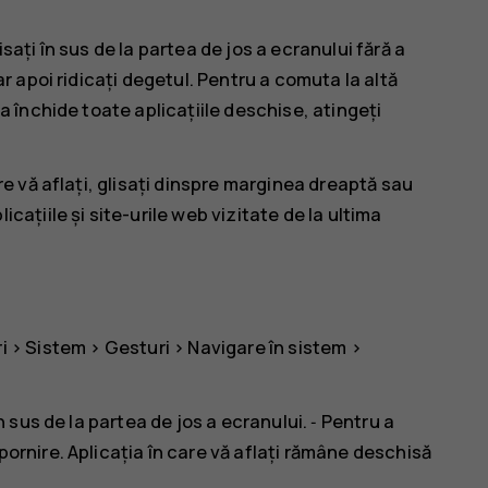
sați în sus de la partea de jos a ecranului fără a
ar apoi ridicați degetul. Pentru a comuta la altă
 a închide toate aplicațiile deschise, atingeți
are vă aflați, glisați dinspre marginea dreaptă sau
cațiile și site-urile web vizitate de la ultima
i
>
Sistem
>
Gesturi
>
Navigare în sistem
>
n sus de la partea de jos a ecranului. ‑ Pentru a
pornire. Aplicația în care vă aflați rămâne deschisă