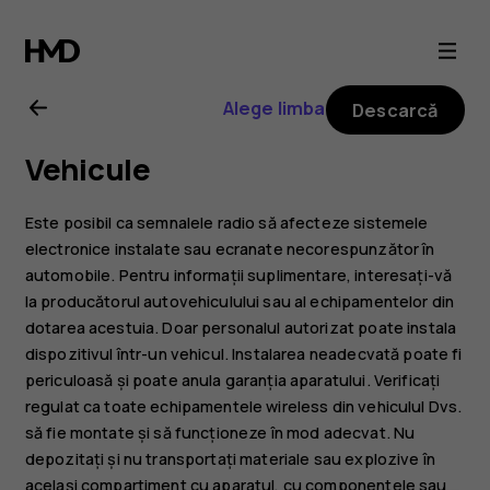
Ghid
de
Alege limba
Descarcă
utilizare
Vehicule
Nokia
Este posibil ca semnalele radio să afecteze sistemele
G21
electronice instalate sau ecranate necorespunzător în
automobile. Pentru informații suplimentare, interesați-vă
la producătorul autovehiculului sau al echipamentelor din
dotarea acestuia. Doar personalul autorizat poate instala
dispozitivul într-un vehicul. Instalarea neadecvată poate fi
periculoasă și poate anula garanția aparatului. Verificați
regulat ca toate echipamentele wireless din vehiculul Dvs.
să fie montate și să funcționeze în mod adecvat. Nu
depozitați și nu transportați materiale sau explozive în
același compartiment cu aparatul, cu componentele sau