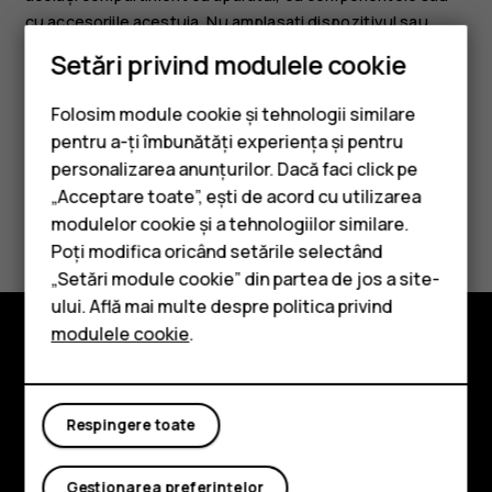
cu accesoriile acestuia. Nu amplasați dispozitivul sau
accesoriile acestuia în zona de declanșare a airbagului.
Setări privind modulele cookie
Folosim module cookie și tehnologii similare
pentru a-ți îmbunătăți experiența și pentru
personalizarea anunțurilor. Dacă faci click pe
„Acceptare toate”, ești de acord cu utilizarea
Smartphone-uri
Considerați utile aceste informații?
modulelor cookie și a tehnologiilor similare.
Telefoane clasice
Poți modifica oricând setările selectând
Da
Nu
„Setări module cookie” din partea de jos a site-
Accesorii
ului. Află mai multe despre politica privind
modulele cookie
.
Tablete
Explorează
Despre
Respingere toate
Planet and people
Gestionarea preferințelor