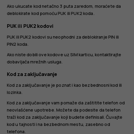
Ako ukucate kod netačno 3 puta zaredom, moraćete da
deblokirate kod pomoću PUK ili PUK2 koda.
PUK ili PUK2 kodovi
PUK ili PUK2 kodovi su neophodni za deblokiranje PIN ili
PIN2 koda.
Ako niste dobili ove kodove uz SIM karticu, kontaktirajte
dobavljača mrežnih usluga.
Kod za zaključavanje
Kod za zaključavanje je poznat i kao bezbednosni kod ili
lozinka.
Kod za zaključavanje vam pomaže da zaštitite telefon od
neovlašćene upotrebe. Možete da podesite da telefon
traži kod za zaključavanje koji budete definisali. Čuvajte
kod u tajnosti i na bezbednom mestu, zasebno od
telefona.