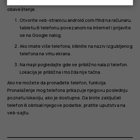
vidite lokaciju telefona i na njemu se pojavljuje
obaveštenje.
Otvorite veb-stranicu android.com/find na računaru,
tabletu ili telefonu povezanom na internet i prijavite
se na Google nalog.
Ako imate više telefona, kliknite na naziv izgubljenog
telefona na vrhu ekrana.
Na mapi pogledajte gde se približno nalazi telefon.
Lokacija je približna i možda nije tačna.
Ako ne možete da pronađete telefon, funkcija
Pronalaženje mog telefona prikazuje njegovu poslednju
poznatu lokaciju, ako je dostupna. Da biste zaključali
telefon ili obrisali njegove podatke, pratite uputstva na
veb-sajtu.