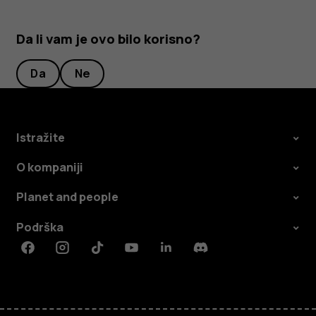
Da li vam je ovo bilo korisno?
Da
Ne
Istražite
O kompaniji
Planet and people
Podrška
Facebook
Instagram
Tiktok
Youtube
Linkedin
Discord