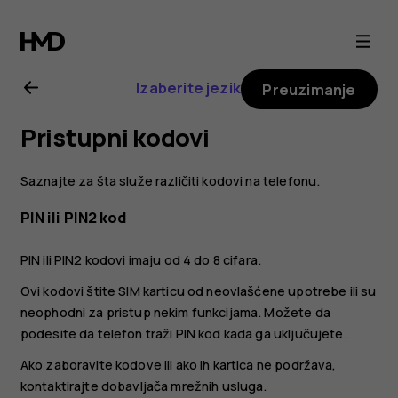
Nokia
8.1
Izaberite jezik
Preuzimanje
uputstvo
Pristupni kodovi
za
Saznajte za šta služe različiti kodovi na telefonu.
korisnika
PIN ili PIN2 kod
PIN ili PIN2 kodovi imaju od 4 do 8 cifara.
Ovi kodovi štite SIM karticu od neovlašćene upotrebe ili su
neophodni za pristup nekim funkcijama. Možete da
podesite da telefon traži PIN kod kada ga uključujete.
Ako zaboravite kodove ili ako ih kartica ne podržava,
kontaktirajte dobavljača mrežnih usluga.