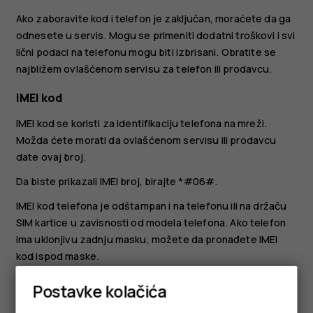
Ako zaboravite kod i telefon je zaključan, moraćete da ga
odnesete u servis. Mogu se primeniti dodatni troškovi i svi
lični podaci na telefonu mogu biti izbrisani. Obratite se
najbližem ovlašćenom servisu za telefon ili prodavcu.
IMEI kod
IMEI kod se koristi za identifikaciju telefona na mreži.
Možda ćete morati da ovlašćenom servisu ili prodavcu
date ovaj broj.
Da biste prikazali IMEI broj, birajte
*#06#
.
IMEI kod telefona je odštampan i na telefonu ili na držaču
SIM kartice u zavisnosti od modela telefona. Ako telefon
ima uklonjivu zadnju masku, možete da pronađete IMEI
kod ispod maske.
IMEI kod je vidljiv i na originalnom pakovanju proizvoda.
Postavke kolačića
Lociranje ili zaključavanje telefona