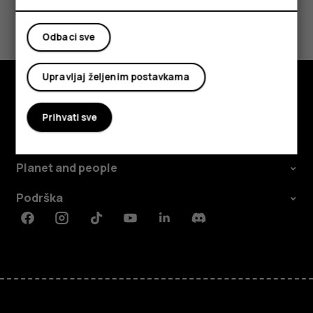
Da li vam je ovo bilo korisno?
Odbaci sve
Da
Ne
Upravljaj željenim postavkama
Istražite
Prihvati sve
O kompaniji
Planet and people
Podrška
Facebook
Instagram
Tiktok
Youtube
Linkedin
Discord