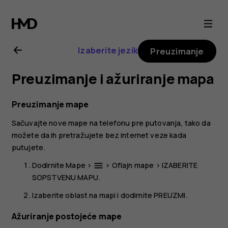
Nokia
8.1
Izaberite jezik
Preuzimanje
uputstvo
Preuzimanje i ažuriranje mapa
za
Preuzimanje mape
korisnika
Sačuvajte nove mape na telefonu pre putovanja, tako da
možete da ih pretražujete bez internet veze kada
putujete.
Dodirnite
Mape
>
>
Oflajn mape
>
IZABERITE
menu
SOPSTVENU MAPU
.
Izaberite oblast na mapi i dodirnite
PREUZMI
.
Ažuriranje postojeće mape