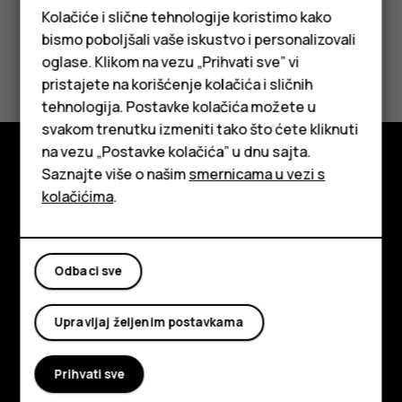
Kolačiće i slične tehnologije koristimo kako
bismo poboljšali vaše iskustvo i personalizovali
Da li vam je ovo bilo korisno?
oglase. Klikom na vezu „Prihvati sve” vi
pristajete na korišćenje kolačića i sličnih
Da
Ne
tehnologija. Postavke kolačića možete u
Pametni telefoni
svakom trenutku izmeniti tako što ćete kliknuti
na vezu „Postavke kolačića” u dnu sajta.
Klasični telefoni
Saznajte više o našim
smernicama u vezi s
Istražite
Tableti
kolačićima
.
O kompaniji
Planet and people
Odbaci sve
Podrška
Upravljaj željenim postavkama
Facebook
Instagram
Tiktok
Youtube
Linkedin
Discord
Prihvati sve