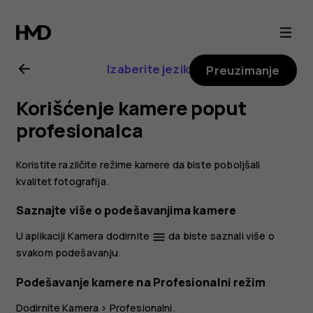
Nokia
8.1
Izaberite jezik
Preuzimanje
uputstvo
Korišćenje kamere poput
za
profesionalca
korisnika
Koristite različite režime kamere da biste poboljšali
kvalitet fotografija.
Saznajte više o podešavanjima kamere
U aplikaciji Kamera dodirnite
da biste saznali više o
menu
svakom podešavanju.
Podešavanje kamere na Profesionalni režim
Dodirnite
Kamera
>
Profesionalni
.