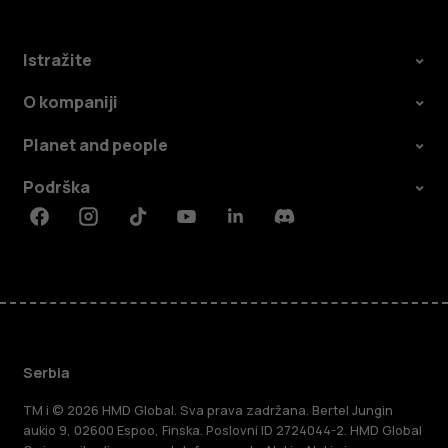
Istražite
O kompaniji
Planet and people
Podrška
Facebook
Instagram
Tiktok
Youtube
Linkedin
Discord
Serbia
TM i © 2026 HMD Global. Sva prava zadržana. Bertel Jungin
aukio 9, 02600 Espoo, Finska. Poslovni ID 2724044-2. HMD Global