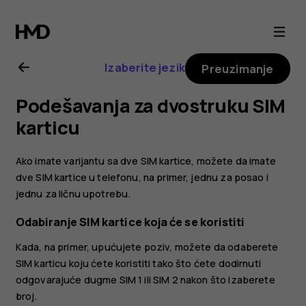
Nokia
8.1
Izaberite jezik
Preuzimanje
uputstvo
Podešavanja za dvostruku SIM
za
karticu
korisnika
Ako imate varijantu sa dve SIM kartice, možete da imate
dve SIM kartice u telefonu, na primer, jednu za posao i
jednu za ličnu upotrebu.
Odabiranje SIM kartice koja će se koristiti
Kada, na primer, upućujete poziv, možete da odaberete
SIM karticu koju ćete koristiti tako što ćete dodirnuti
odgovarajuće dugme SIM 1 ili SIM 2 nakon što izaberete
broj.