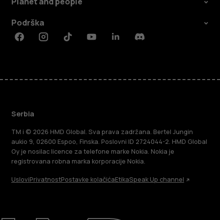
Planet and people
Podrška
Facebook
Instagram
Tiktok
Youtube
Linkedin
Discord
Serbia
TM i © 2026 HMD Global. Sva prava zadržana. Bertel Jungin
aukio 9, 02600 Espoo, Finska. Poslovni ID 2724044-2. HMD Global
Oy je nosilac licence za telefone marke Nokia. Nokia je
registrovana robna marka korporacije Nokia.
Uslovi
Privatnost
Postavke kolačića
Etika
Speak Up channel