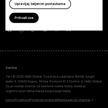
O kompaniji
Upravljaj željenim postavkama
Planet and people
Prihvati sve
Podrška
Facebook
Instagram
Tiktok
Youtube
Linkedin
Discord
Serbia
TM i © 2026 HMD Global. Sva prava zadržana. Bertel Jungin
aukio 9, 02600 Espoo, Finska. Poslovni ID 2724044-2. HMD Global
Oy je nosilac licence za telefone marke Nokia. Nokia je
registrovana robna marka korporacije Nokia.
Uslovi
Privatnost
Postavke kolačića
Etika
Speak Up channel