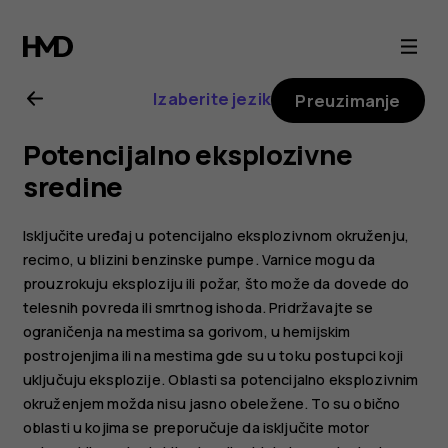
Nokia
8.1
Izaberite jezik
Preuzimanje
uputstvo
Potencijalno eksplozivne
za
sredine
korisnika
Isključite uređaj u potencijalno eksplozivnom okruženju,
recimo, u blizini benzinske pumpe. Varnice mogu da
prouzrokuju eksploziju ili požar, što može da dovede do
telesnih povreda ili smrtnog ishoda. Pridržavajte se
ograničenja na mestima sa gorivom, u hemijskim
postrojenjima ili na mestima gde su u toku postupci koji
uključuju eksplozije. Oblasti sa potencijalno eksplozivnim
okruženjem možda nisu jasno obeležene. To su obično
oblasti u kojima se preporučuje da isključite motor