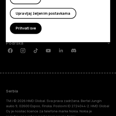
Istražite
Upravljaj željenim postavkama
O kompaniji
Prihvati sve
Planet and people
Podrška
Facebook
Instagram
Tiktok
Youtube
Linkedin
Discord
Serbia
TM i © 2026 HMD Global. Sva prava zadržana. Bertel Jungin
aukio 9, 02600 Espoo, Finska. Poslovni ID 2724044-2. HMD Global
Oy je nosilac licence za telefone marke Nokia. Nokia je