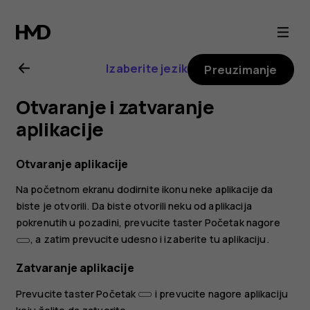
Nokia
8.1
Izaberite jezik
Preuzimanje
uputstvo
Otvaranje i zatvaranje
za
aplikacije
korisnika
Otvaranje aplikacije
Na početnom ekranu dodirnite ikonu neke aplikacije da
biste je otvorili. Da biste otvorili neku od aplikacija
pokrenutih u pozadini, prevucite taster Početak nagore
, a zatim prevucite udesno i izaberite tu aplikaciju.
Zatvaranje aplikacije
Prevucite taster Početak
i prevucite nagore aplikaciju