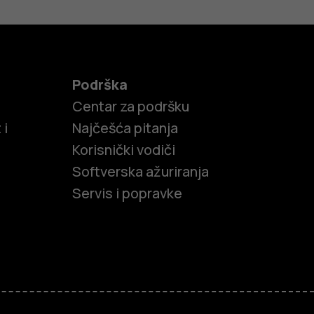
Podrška
Centar za podršku
 i
Najčešća pitanja
Korisnički vodiči
Softverska ažuriranja
Servis i popravke