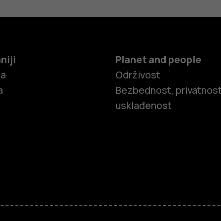
niji
Planet and people
ča
Održivost
a
Bezbednost, privatnost
usklađenost