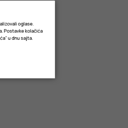
alizovali oglase.
ja. Postavke kolačića
ća” u dnu sajta.