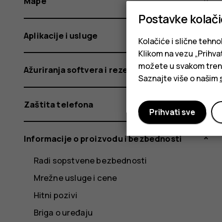
Mape
Postavke kolač
Aplikacije i usluge
Kolačiće i slične tehno
Klikom na vezu „Prihvat
možete u svakom trenut
Ažuriranja softvera i rezervne kopije
Saznajte više o našim
Zaštita telefona
Prihvati sve
Informacije o proizvodu i bezbednosti
Radi sopstvene bezbednosti
Mrežne usluge i cene
Hitni pozivi
Briga o uređaju