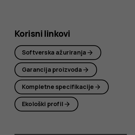
korisnika
Korisni linkovi
Softverska ažuriranja
Garancija proizvoda
Kompletne specifikacije
Ekološki profil