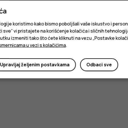
ića
logije koristimo kako bismo poboljšali vaše iskustvo i person
i sve” vi pristajete na korišćenje kolačića i sličnih tehnologi
ku izmeniti tako što ćete kliknuti na vezu „Postavke kolači
smernicama u vezi s kolačićima
.
Upravljaj željenim postavkama
Odbaci sve