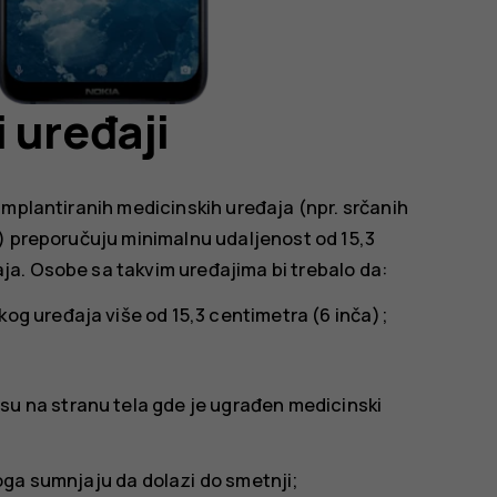
 uređaji
implantiranih medicinskih uređaja (npr. srčanih
) preporučuju minimalnu udaljenost od 15,3
a. Osobe sa takvim uređajima bi trebalo da:
kog uređaja više od 15,3 centimetra (6 inča);
su na stranu tela gde je ugrađen medicinski
zloga sumnjaju da dolazi do smetnji;