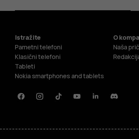
Istražite
O kompa
Pametni telefoni
Naša pri
Klasični telefoni
Redakcij
Tableti
Nokia smartphones and tablets
Facebook
Instagram
Tiktok
Youtube
Linkedin
Discord