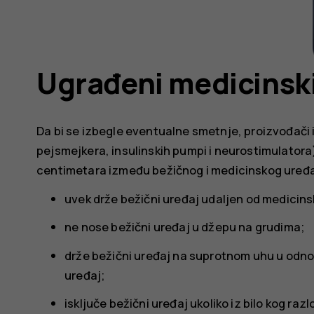
Ugrađeni medicinski
Da bi se izbegle eventualne smetnje, proizvođači 
pejsmejkera, insulinskih pumpi i neurostimulatora
centimetara između bežičnog i medicinskog uređaj
uvek drže bežični uređaj udaljen od medicins
ne nose bežični uređaj u džepu na grudima;
drže bežični uređaj na suprotnom uhu u odno
uređaj;
isključe bežični uređaj ukoliko iz bilo kog ra