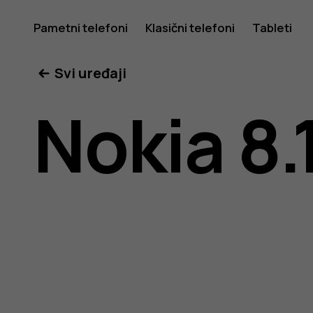
Nokia
Pametni telefoni
Klasični telefoni
Tableti
Svi uređaji
8.1
Nokia 8.
uputstvo
za