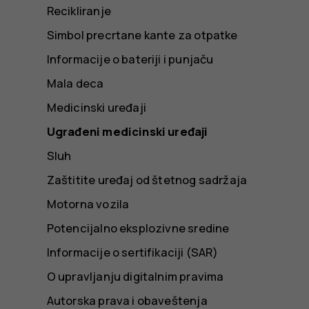
Recikliranje
Simbol precrtane kante za otpatke
Informacije o bateriji i punjaču
Mala deca
Medicinski uređaji
Ugrađeni medicinski uređaji
Sluh
Zaštitite uređaj od štetnog sadržaja
Motorna vozila
Potencijalno eksplozivne sredine
Informacije o sertifikaciji (SAR)
O upravljanju digitalnim pravima
Autorska prava i obaveštenja