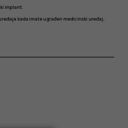
ki implant.
 uređaja kada imate ugrađen medicinski uređaj,