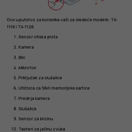
Ovo uputstvo za korisnika važi za sledeće modele: TA-
1119 i TA-1128.
Senzor otiska prsta
Kamera
Blic
Mikrofon
Priključak za slušalice
Utičnica za SIM i memorijske kartice
Prednja kamera
Slušalica
Senzor za blizinu
Tasteri za jačinu zvuka