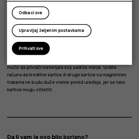
Delovi i priključci, magnetizam
Ne priključujte proizvode koji stvaraju izlazni signal, pošto
Odbaci sve
se time može oštetiti uređaj. Nemojte da priključujete
nikakav izvor napona na audio priključak. Ukoliko na audio
Upravljaj željenim postavkama
priključak priključite eksterni uređaj ili slušalice sa
mikrofonom koji nisu odobreni za korišćenje sa ovim
Prihvati sve
uređajem, posebnu pažnju obratite na nivo jačine zvuka.
Delovi ovog uređaja imaju magnetna svojstva. Ovaj uređaj
može da privlači materijale koji sadrže metal. Vodite
računa da kreditne kartice ili druge kartice sa magnetnim
trakama ne budu duže vreme pored uređaja, jer se tako
kartice mogu oštetiti.
Da li vam je ovo bilo korisno?