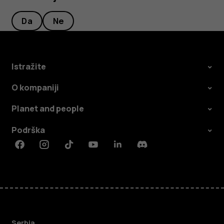
Da
Ne
Istražite
O kompaniji
Planet and people
Podrška
Facebook
Instagram
Tiktok
Youtube
Linkedin
Discord
Serbia