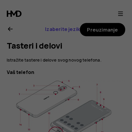
Nokia
8.1
Izaberite jezik
Preuzimanje
uputstvo
Tasteri i delovi
za
Istražite tastere i delove svog novog telefona.
korisnika
Vaš telefon