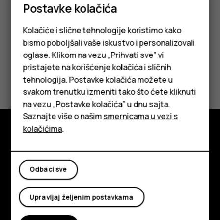
kopija
i uključite izradu rezervne kopije.
Postavke kolačića
Kolačiće i slične tehnologije koristimo kako
bismo poboljšali vaše iskustvo i personalizovali
oglase. Klikom na vezu „Prihvati sve” vi
pristajete na korišćenje kolačića i sličnih
Da li vam je ovo bilo korisno?
tehnologija. Postavke kolačića možete u
Pametni telefoni
svakom trenutku izmeniti tako što ćete kliknuti
Da
Ne
na vezu „Postavke kolačića” u dnu sajta.
Klasični telefoni
Saznajte više o našim
smernicama u vezi s
Tableti
kolačićima
.
Istražite
O kompaniji
Odbaci sve
Planet and people
Upravljaj željenim postavkama
Podrška