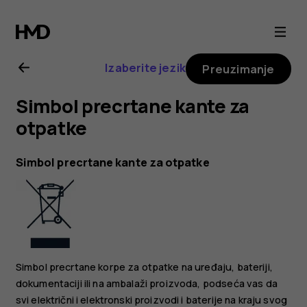
Nokia
8.1
Izaberite jezik
Preuzimanje
uputstvo
Simbol precrtane kante za
za
otpatke
korisnika
Simbol precrtane kante za otpatke
Simbol precrtane korpe za otpatke na uređaju, bateriji,
dokumentaciji ili na ambalaži proizvoda, podseća vas da
svi električni i elektronski proizvodi i baterije na kraju svog