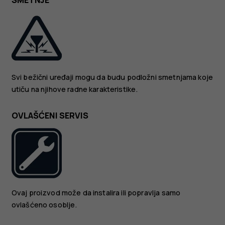
SMETNJE
Svi bežični uređaji mogu da budu podložni smetnjama koje
utiču na njihove radne karakteristike.
OVLAŠĆENI SERVIS
Ovaj proizvod može da instalira ili popravlja samo
ovlašćeno osoblje.