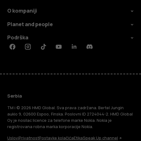
O kompaniji
Planet and people
Podrška
Facebook
Instagram
Tiktok
Youtube
Linkedin
Discord
Serbia
TM i © 2026 HMD Global. Sva prava zadržana. Bertel Jungin
aukio 9, 02600 Espoo, Finska. Poslovni ID 2724044-2. HMD Global
Oy je nosilac licence za telefone marke Nokia. Nokia je
registrovana robna marka korporacije Nokia.
Uslovi
Privatnost
Postavke kolačića
Etika
Speak Up channel