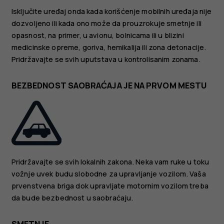
Isključite uređaj onda kada korišćenje mobilnih uređaja nije
dozvoljeno ili kada ono može da prouzrokuje smetnje ili
opasnost, na primer, u avionu, bolnicama ili u blizini
medicinske opreme, goriva, hemikalija ili zona detonacije.
Pridržavajte se svih uputstava u kontrolisanim zonama.
BEZBEDNOST SAOBRAĆAJA JE NA PRVOM MESTU
Pridržavajte se svih lokalnih zakona. Neka vam ruke u toku
vožnje uvek budu slobodne za upravljanje vozilom. Vaša
prvenstvena briga dok upravljate motornim vozilom treba
da bude bezbednost u saobraćaju.