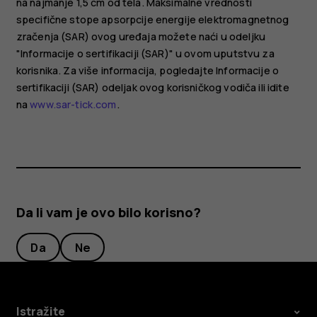
na najmanje 1,5 cm od tela. Maksimalne vrednosti
specifične stope apsorpcije energije elektromagnetnog
zračenja (SAR) ovog uređaja možete naći u odeljku
"Informacije o sertifikaciji (SAR)" u ovom uputstvu za
korisnika. Za više informacija, pogledajte Informacije o
sertifikaciji (SAR) odeljak ovog korisničkog vodiča ili idite
na
www.sar-tick.com
.
Da li vam je ovo bilo korisno?
Da
Ne
Istražite