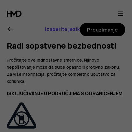
Nokia
8.1
Izaberite jezik
Preuzimanje
uputstvo
Radi sopstvene bezbednosti
za
Pročitajte ove jednostavne smernice. Njihovo
korisnika
nepoštovanje može da bude opasno ili protivno zakonu.
Za više informacija, pročitajte kompletno uputstvo za
korisnika.
ISKLJUČIVANJE U PODRUČJIMA S OGRANIČENJEM