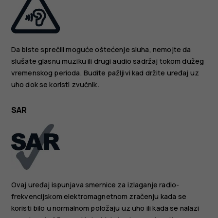
Da biste sprečili moguće oštećenje sluha, nemojte da
slušate glasnu muziku ili drugi audio sadržaj tokom dužeg
vremenskog perioda. Budite pažljivi kad držite uređaj uz
uho dok se koristi zvučnik.
SAR
Ovaj uređaj ispunjava smernice za izlaganje radio-
frekvencijskom elektromagnetnom zračenju kada se
koristi bilo u normalnom položaju uz uho ili kada se nalazi