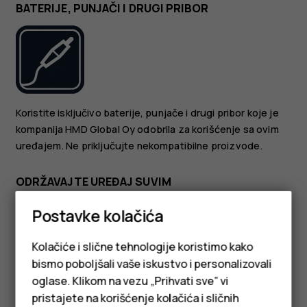
BATERIJE, PUNJAČI I DRUGI PRIBOR
Koristite isključivo baterije, punjače i drugi pribor koje je
kompanija HMD Global Oy odobrila za korišćenje sa ovim
uređajem. Ne priključujte nekompatibilne proizvode.
ODRŽAVAJTE UREĐAJ SUVIM
Postavke kolačića
Kolačiće i slične tehnologije koristimo kako
bismo poboljšali vaše iskustvo i personalizovali
oglase. Klikom na vezu „Prihvati sve” vi
Ako je uređaj vodootporan, za detaljnije smernice
pristajete na korišćenje kolačića i sličnih
pogledajte njegov IP rejting u tehničkim specifikacijama