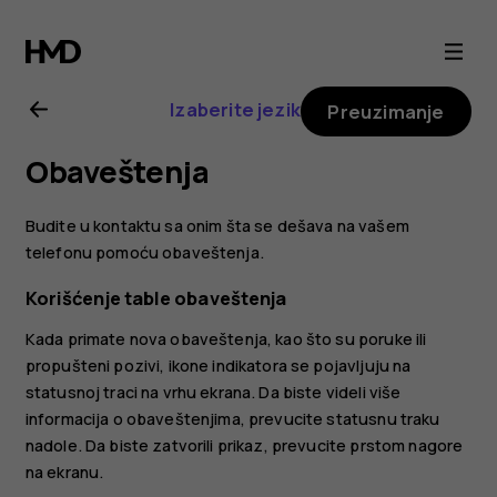
Nokia
8.1
Izaberite jezik
Preuzimanje
uputstvo
Obaveštenja
za
Budite u kontaktu sa onim šta se dešava na vašem
korisnika
telefonu pomoću obaveštenja.
Korišćenje table obaveštenja
Kada primate nova obaveštenja, kao što su poruke ili
propušteni pozivi, ikone indikatora se pojavljuju na
statusnoj traci na vrhu ekrana. Da biste videli više
informacija o obaveštenjima, prevucite statusnu traku
nadole. Da biste zatvorili prikaz, prevucite prstom nagore
na ekranu.