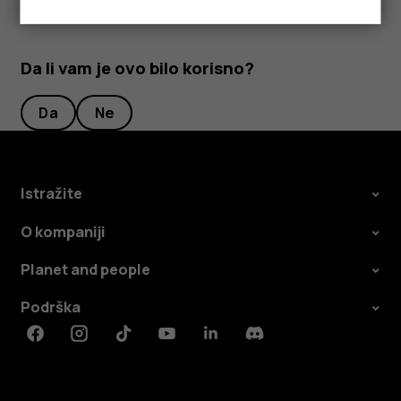
Da li vam je ovo bilo korisno?
Da
Ne
Istražite
O kompaniji
Planet and people
Podrška
Facebook
Instagram
Tiktok
Youtube
Linkedin
Discord