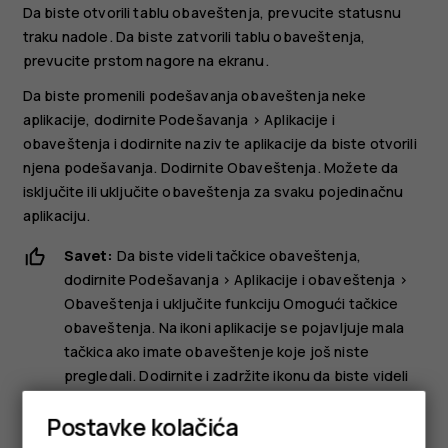
Da biste otvorili tablu obaveštenja, prevucite statusnu
traku nadole. Da biste zatvorili tablu obaveštenja,
prevucite prstom nagore na ekranu.
Da biste promenili podešavanja obaveštenja neke
aplikacije, dodirnite
Podešavanja
>
Aplikacije i
obaveštenja
i dodirnite naziv te aplikacije da biste otvorili
njena podešavanja. Dodirnite
Obaveštenja
. Možete da
isključite ili uključite obaveštenja za svaku pojedinačnu
aplikaciju.
Savet:
Da biste videli tačkice obaveštenja,
dodirnite
Podešavanja
>
Aplikacije i obaveštenja
>
Obaveštenja
i uključite funkciju
Omogući tačkice
obaveštenja
. Na ikoni aplikacije se pojavljuje mala
tačkica ako imate obaveštenje koje još niste
pregledali. Dodirnite i zadržite ikonu da biste videli
dostupne opcije. Možete da dodirnete obaveštenje
Postavke kolačića
da biste ga otvorili, ili da ga prevučete prstom da
biste ga odbacili.