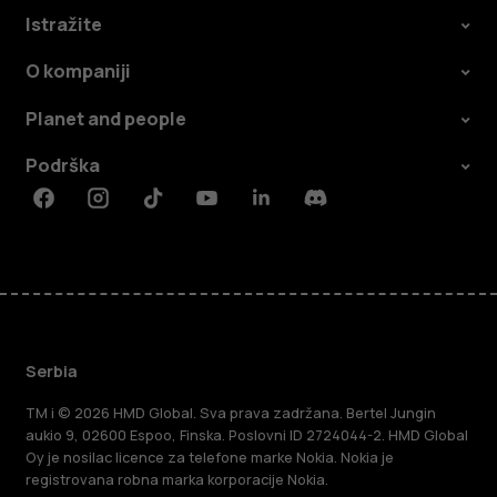
Istražite
O kompaniji
Planet and people
Podrška
Facebook
Instagram
Tiktok
Youtube
Linkedin
Discord
Serbia
TM i © 2026 HMD Global. Sva prava zadržana. Bertel Jungin
aukio 9, 02600 Espoo, Finska. Poslovni ID 2724044-2. HMD Global
Oy je nosilac licence za telefone marke Nokia. Nokia je
registrovana robna marka korporacije Nokia.