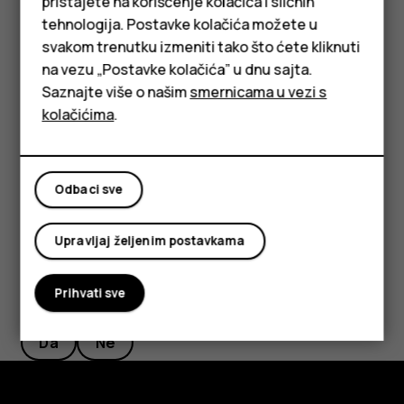
pristajete na korišćenje kolačića i sličnih
tehnologija. Postavke kolačića možete u
Savet:
da biste pratili potrošnju podataka, dodirnite
Pametni telefoni
svakom trenutku izmeniti tako što ćete kliknuti
Podešavanja
>
Mreža i internet
>
Korišćenje
na vezu „Postavke kolačića” u dnu sajta.
Klasični telefoni
podataka
.
Saznajte više o našim
smernicama u vezi s
Tableti
kolačićima
.
Zaustavljanje prenosa podataka u romingu
Dodirnite
Podešavanja
>
Mreža i internet
>
Mobilna mreža
i
isključite funkciju
Roming
.
Odbaci sve
Upravljaj željenim postavkama
Prihvati sve
Da li vam je ovo bilo korisno?
Da
Ne