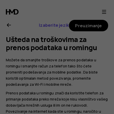
Nokia
8.1
Izaberite jezik
Preuzimanje
uputstvo
Ušteda na troškovima za
za
prenos podataka u romingu
korisnika
Možete da smanjite troškove za prenos podataka u
romingu i smanjite račun za telefon tako što ćete
promeniti podešavanja za mobilne podatke. Da biste
koristili optimalan metod povezivanja, promenite
podešavanja za Wi-Fi i mobilne mreže.
Prenos podataka u romingu znači da koristite telefon za
primanje podataka preko mreža koje nisu vlasništvo vašeg
dobavljača mrežnih usluga ili im on ne rukovodi.
Povezivanje na internet kada ste u romingu, naročito u