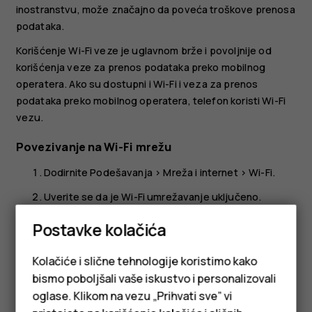
inostranstvu, može značajno da poveća troškove prenosa
podataka.
Korišćenje Wi-Fi veze je uglavnom brže i povoljnije od
korišćenja veze za prenos podataka preko mobilnog
operatera. Ako su dostupni i Wi-Fi i veza za prenos
podataka preko mobilnog operatera, telefon koristi Wi-Fi
vezu.
Povezivanje na Wi-Fi mrežu
Dodirnite
Podešavanja
>
Mreža i internet
>
Wi-Fi
.
Uverite se da je Wi-Fi umrežavanje uključeno.
Izaberite vezu koju želite da koristite.
Postavke kolačića
Zatvaranje veze za prenos podataka preko
Kolačiće i slične tehnologije koristimo kako
mobilnog operatera
bismo poboljšali vaše iskustvo i personalizovali
Prevucite od vrha ekrana nadole, dodirnite
Podaci mobilne
oglase. Klikom na vezu „Prihvati sve” vi
mreže
i isključite funkciju
Podaci mobilne mreže
.