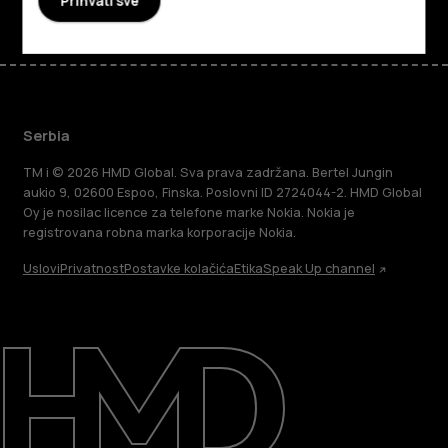
Prihvati sve
Serbia
TM i © 2026 HMD Global. Sva prava zadržana. Bertel Jungin
aukio 9, 02600 Espoo, Finska. Poslovni ID 2724044-2. HMD Global
Oy je nosilac licence za telefone marke Nokia. Nokia je
registrovana robna marka korporacije Nokia.
Uslovi
Privatnost
Postavke kolačića
Etika
Speak Up channel
O kompaniji
Podrška
Serbia