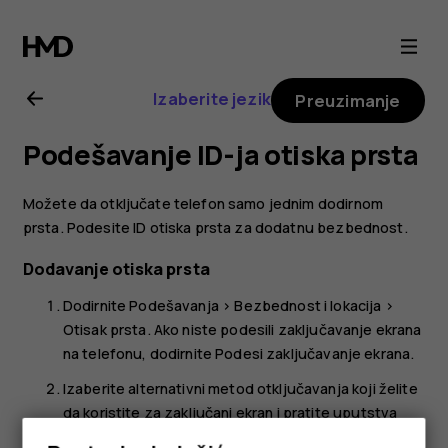
Nokia
8.1
Izaberite jezik
Preuzimanje
uputstvo
Podešavanje ID-ja otiska prsta
za
Možete da otključate telefon samo jednim dodirnom
korisnika
prsta. Podesite ID otiska prsta za dodatnu bezbednost.
Dodavanje otiska prsta
Dodirnite
Podešavanja
>
Bezbednost i lokacija
>
Otisak prsta
. Ako niste podesili zaključavanje ekrana
na telefonu, dodirnite
Podesi zaključavanje ekrana
.
Izaberite alternativni metod otključavanja koji želite
da koristite za zaključani ekran i pratite uputstva
prikazana na telefonu.