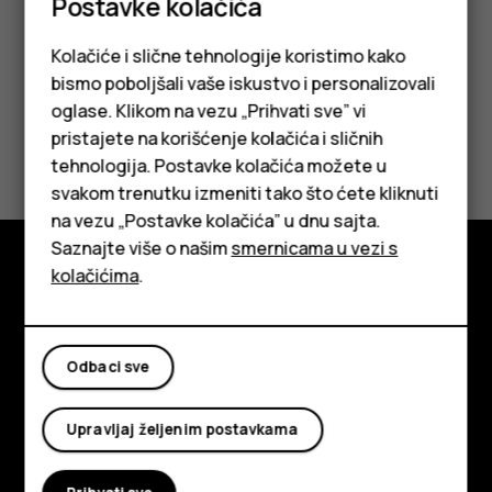
Postavke kolačića
Kolačiće i slične tehnologije koristimo kako
bismo poboljšali vaše iskustvo i personalizovali
oglase. Klikom na vezu „Prihvati sve” vi
pristajete na korišćenje kolačića i sličnih
Da li vam je ovo bilo korisno?
tehnologija. Postavke kolačića možete u
Pametni telefoni
svakom trenutku izmeniti tako što ćete kliknuti
Da
Ne
na vezu „Postavke kolačića” u dnu sajta.
Klasični telefoni
Saznajte više o našim
smernicama u vezi s
Tableti
kolačićima
.
Istražite
O kompaniji
Odbaci sve
Planet and people
Upravljaj željenim postavkama
Podrška
Facebook
Instagram
Tiktok
Youtube
Linkedin
Discord