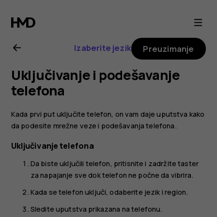
Nokia
8.1
Izaberite jezik
Preuzimanje
uputstvo
Uključivanje i podešavanje
za
telefona
korisnika
Kada prvi put uključite telefon, on vam daje uputstva kako
da podesite mrežne veze i podešavanja telefona.
Uključivanje telefona
Da biste uključili telefon, pritisnite i zadržite taster
za napajanje sve dok telefon ne počne da vibrira.
Kada se telefon uključi, odaberite jezik i region.
Sledite uputstva prikazana na telefonu.