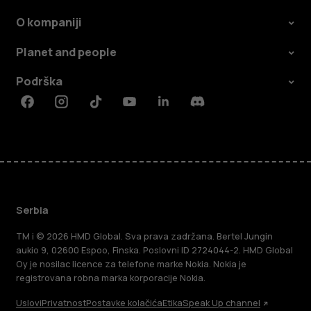
O kompaniji
Planet and people
Podrška
Facebook
Instagram
Tiktok
Youtube
Linkedin
Discord
Serbia
TM i © 2026 HMD Global. Sva prava zadržana. Bertel Jungin
aukio 9, 02600 Espoo, Finska. Poslovni ID 2724044-2. HMD Global
Oy je nosilac licence za telefone marke Nokia. Nokia je
registrovana robna marka korporacije Nokia.
Uslovi
Privatnost
Postavke kolačića
Etika
Speak Up channel