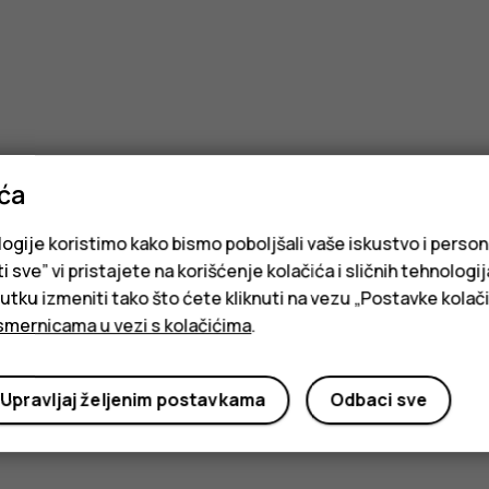
ića
logije koristimo kako bismo poboljšali vaše iskustvo i person
i sve” vi pristajete na korišćenje kolačića i sličnih tehnologi
ku izmeniti tako što ćete kliknuti na vezu „Postavke kolači
smernicama u vezi s kolačićima
.
Upravljaj željenim postavkama
Odbaci sve