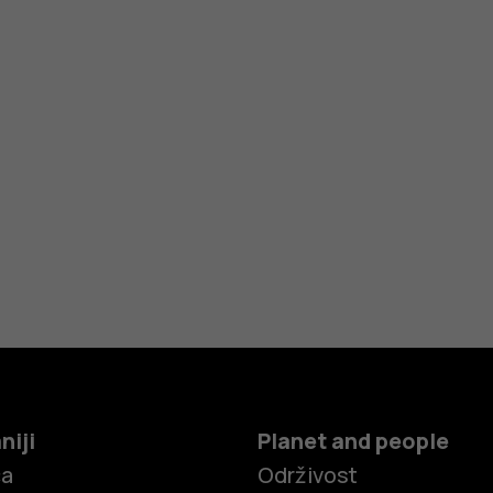
niji
Planet and people
ča
Održivost