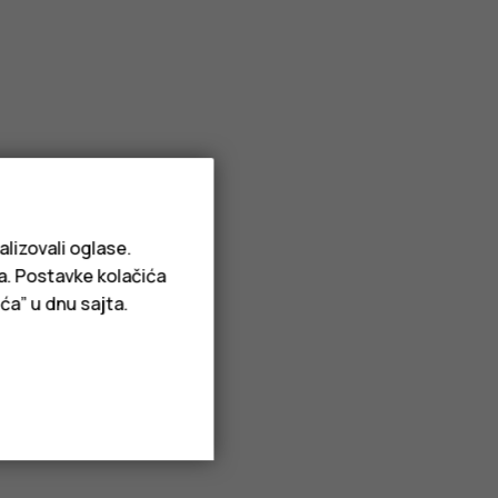
alizovali oglase.
ja. Postavke kolačića
ća” u dnu sajta.