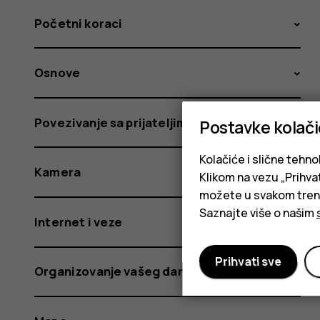
Početni koraci
Osnove
Povezivanje sa prijateljima i porodicom
Postavke kolač
Kolačiće i slične tehno
Kamera
Klikom na vezu „Prihvat
možete u svakom trenut
Saznajte više o našim
Internet i veze
Prihvati sve
Organizovanje vašeg dana