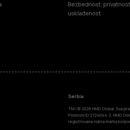
a
Bezbednost, privatnost
usklađenost
Pametni tel
Serbia
Klasični tel
TM i © 2026 HMD Global. Sva prav
Poslovni ID 2724044-2. HMD Globa
registrovana robna marka korpor