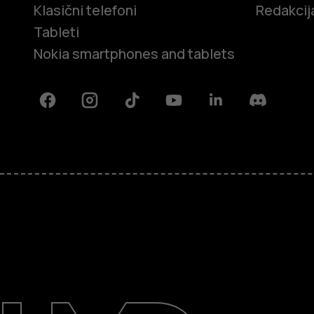
Klasični telefoni
Redakcij
Tableti
Nokia smartphones and tablets
Facebook
Instagram
Tiktok
Youtube
Linkedin
Discord
O kompaniji