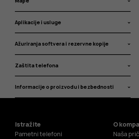
Mape
Aplikacije i usluge
Ažuriranja softvera i rezervne kopije
Zaštita telefona
Informacije o proizvodu i bezbednosti
Istražite
O kompa
Pametni telefoni
Naša pri