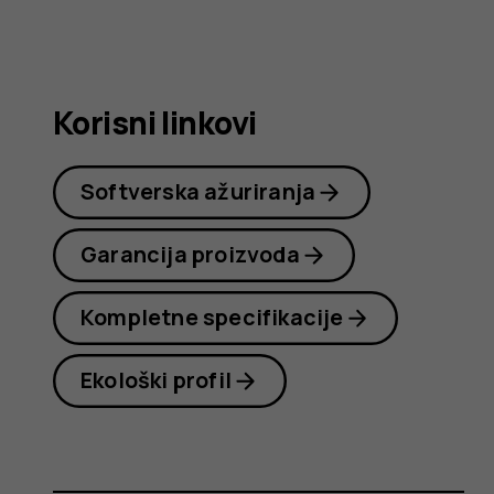
korisnika
Korisni linkovi
Softverska ažuriranja
Garancija proizvoda
Kompletne specifikacije
Ekološki profil