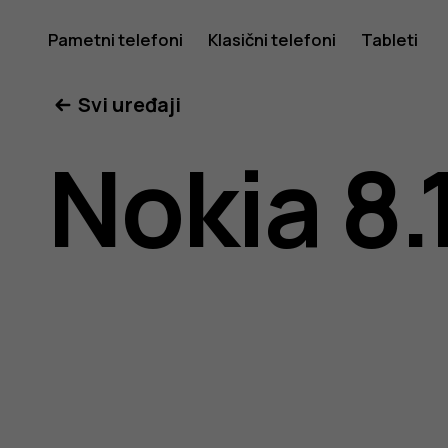
Nokia
Pametni telefoni
Klasični telefoni
Tableti
Svi uređaji
8.1
Nokia 8.
uputstvo
za