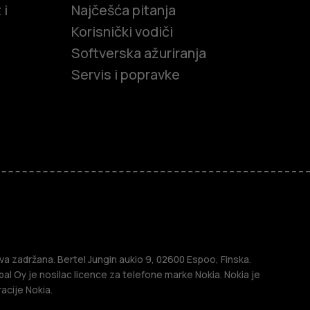
 i
Najčešća pitanja
Korisnički vodiči
Softverska ažuriranja
Servis i popravke
efoni
efoni
a zadržana. Bertel Jungin aukio 9, 02600 Espoo, Finska.
l Oy je nosilac licence za telefone marke Nokia. Nokia je
acije Nokia.