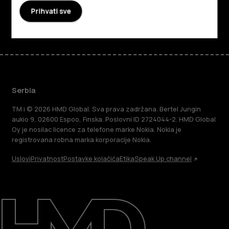
Prihvati sve
Facebook
Instagram
Tiktok
Youtube
Linkedin
Discord
Serbia
TM i © 2026 HMD Global. Sva prava zadržana. Bertel Jungin
aukio 9, 02600 Espoo, Finska. Poslovni ID 2724044-2. HMD Global
Oy je nosilac licence za telefone marke Nokia. Nokia je
registrovana robna marka korporacije Nokia.
Uslovi
Privatnost
Postavke kolačića
Etika
Speak Up channel
O kompaniji
Podrška