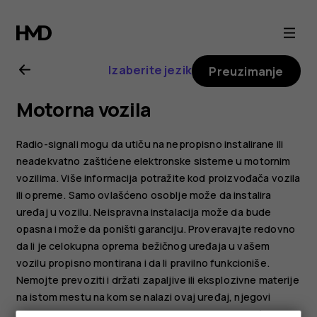
Nokia
8.1
Izaberite jezik
Preuzimanje
uputstvo
Motorna vozila
za
Radio-signali mogu da utiču na nepropisno instalirane ili
korisnika
neadekvatno zaštićene elektronske sisteme u motornim
vozilima. Više informacija potražite kod proizvođača vozila
ili opreme. Samo ovlašćeno osoblje može da instalira
uređaj u vozilu. Neispravna instalacija može da bude
opasna i može da poništi garanciju. Proveravajte redovno
da li je celokupna oprema bežičnog uređaja u vašem
vozilu propisno montirana i da li pravilno funkcioniše.
Nemojte prevoziti i držati zapaljive ili eksplozivne materije
na istom mestu na kom se nalazi ovaj uređaj, njegovi
delovi i dodatna oprema. Ne postavljajte svoj uređaj ili