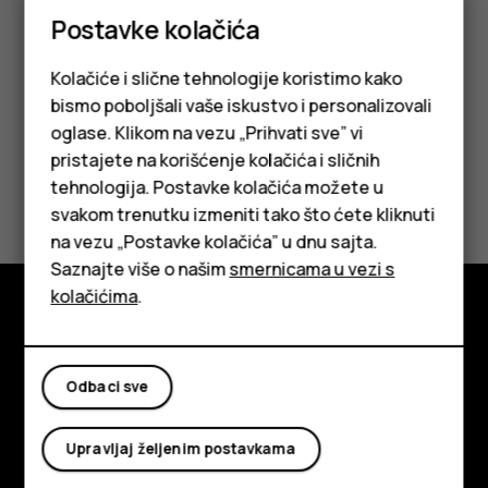
dodatnu opremu u zonu oslobađanja vazdušnog jastuka.
Postavke kolačića
Kolačiće i slične tehnologije koristimo kako
bismo poboljšali vaše iskustvo i personalizovali
oglase. Klikom na vezu „Prihvati sve” vi
pristajete na korišćenje kolačića i sličnih
Da li vam je ovo bilo korisno?
tehnologija. Postavke kolačića možete u
Pametni telefoni
svakom trenutku izmeniti tako što ćete kliknuti
Da
Ne
na vezu „Postavke kolačića” u dnu sajta.
Klasični telefoni
Saznajte više o našim
smernicama u vezi s
Tableti
kolačićima
.
Istražite
O kompaniji
Odbaci sve
Planet and people
Upravljaj željenim postavkama
Podrška