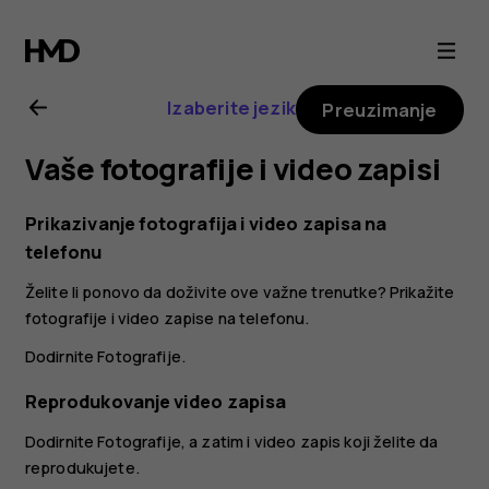
Nokia
8.1
Izaberite jezik
Preuzimanje
uputstvo
Vaše fotografije i video zapisi
za
Prikazivanje fotografija i video zapisa na
korisnika
telefonu
Želite li ponovo da doživite ove važne trenutke? Prikažite
fotografije i video zapise na telefonu.
Dodirnite
Fotografije
.
Reprodukovanje video zapisa
Dodirnite
Fotografije
, a zatim i video zapis koji želite da
reprodukujete.