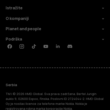
Istražite
O kompaniji
Planet and people
Podrška
Facebook
Instagram
Tiktok
Youtube
Linkedin
Discord
Serbia
TM i © 2026 HMD Global. Sva prava zadržana. Bertel Jungin
aukio 9, 02600 Espoo, Finska. Poslovni ID 2724044-2. HMD Global
Oy je nosilac licence za telefone marke Nokia. Nokia je
registrovana robna marka korporacije Nokia.