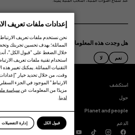
عند سماع أصوات المنبه، اسحب المنبه يمينًا.
إعدادات ملفات تعريف الار
الهواتف الذكية
الهواتف المميزة
نحن نستخدم ملفات تعريف الارتباط 
هل وجدت هذه المعلومات مفيدة؟
المماثلة؛ بهدف تحسين تجربتك وتخص
الأكسسوارات
خلال الضغط على "قبول الكل"، أنت
نعم
لا
استخدام تقنية ملفات تعريف الارتبا
HMD Terra M
التقنيات المماثلة. يمكنك تغيير هذه 
HMD DUB
وقت، من خلال تحديد خيار "إعدادا
الارتباط" الموجود في الجزء السفل
استكشف
HMD Watch
مزيدًا من المعلومات عن
سياسة ملفا
لدينا
.
حول
للأعمال
Planet and people
الأجهزة اللوحية
الدعم
قبول الكل
إدارة التفضيلات
Discord
Linkedin
Youtube
Tiktok
Instagram
Facebook