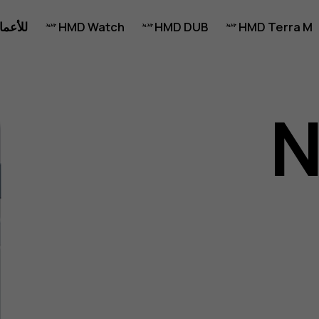
HMD Terra M
HMD DUB
HMD Watch
للأعما
N