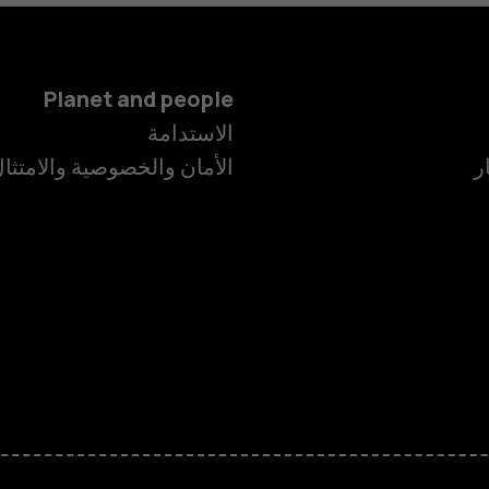
Planet and people
الهواتف الذكية
الاستدامة
ر
الأمان والخصوصية والامتثا
الهواتف المميز
الأكسسوارات
HMD Terra M
HMD DUB