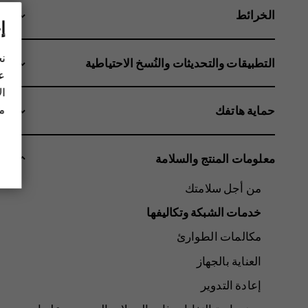
الخرائط
إ
نح
التطبيقات والتحديثات والنُسخ الاحتياطية
عل
ال
مز
حماية هاتفك
معلومات المنتج والسلامة
من أجل سلامتك
خدمات الشبكة وتكاليفها
مكالمات الطوارئ
العناية بالجهاز
إعادة التدوير