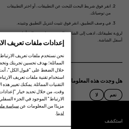
انقر فوق شريط البحث للبحث عن التطبيقات، أو اختر التطبيقات
من توصياتك.
في وصف التطبيق، انقر فوق
تثبيت
لتنزيل التطبيق وتثبيته.
لرؤية تطبيقاتك، اذهب إلى الشاشة الرئيسية، واسحب إلى أعلى من
أسفل الشاشة.
إعدادات ملفات تعريف الار
الهواتف الذكية
الهواتف المميزة
نحن نستخدم ملفات تعريف الارتباط 
المماثلة؛ بهدف تحسين تجربتك وتخص
الأكسسوارات
خلال الضغط على "قبول الكل"، أنت
استخدام تقنية ملفات تعريف الارتبا
HMD Terra M
هل وجدت هذه المعلومات مفيدة؟
التقنيات المماثلة. يمكنك تغيير هذه 
HMD DUB
وقت، من خلال تحديد خيار "إعدادا
نعم
لا
الارتباط" الموجود في الجزء السفل
HMD Watch
مزيدًا من المعلومات عن
سياسة ملفا
لدينا
.
للأعمال
استكشف