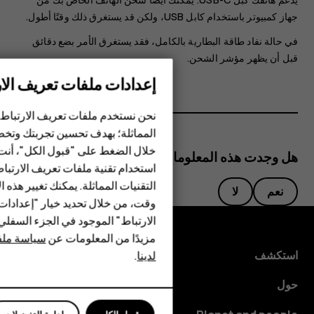
جهاز كمبيوتر باستخدام كابل ‪USB‬، ولكن قد يستغرق ذلك وقتًا أطول.
في حالة نفاد طاقة البطارية بالكامل، فقد يستغرق الأمر بضع دقائق
قبل أن يظهر مؤشر الشحن.
إعدادات ملفات تعريف الار
الهواتف الذكية
الهواتف المميزة
نحن نستخدم ملفات تعريف الارتباط 
المماثلة؛ بهدف تحسين تجربتك وتخص
الأكسسوارات
خلال الضغط على "قبول الكل"، أنت
هل وجدت هذه المعلومات مفيدة؟
استخدام تقنية ملفات تعريف الارتبا
HMD Terra M
التقنيات المماثلة. يمكنك تغيير هذه 
نعم
لا
HMD DUB
وقت، من خلال تحديد خيار "إعدادا
الارتباط" الموجود في الجزء السفل
HMD Watch
مزيدًا من المعلومات عن
سياسة ملفا
استكشف
لدينا
.
للأعمال
حول
الأجهزة اللوحية