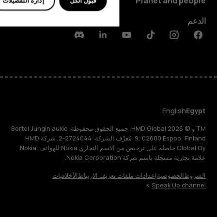
Planet and people
قبول الكل
إدارة التفضيلات
الدعم
Discord
Linkedin
Youtube
Tiktok
Instagram
Facebook
English
Egypt
TM و © 2026 HMD Global. جميع الحقوق محفوظة. Bertel Jungin aukio
9, 02600 Espoo, Finland. مُعرِّف الشركة: 2724044-2. شركة HMD
Global Oy حاصلة على ترخيص من الاسم التجاري Nokia للهواتف. Nokia
علامة تجارية مسجلة باسم شركة Nokia Corporation.
الشروط
الخصوصية
إعدادات ملفات تعريف الارتباط
الأخلاقيات
Speak Up channel