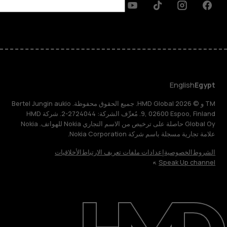
Discord
Linkedin
Youtube
Tiktok
Instagram
Facebook
English
Egypt
TM و © 2026 HMD Global. جميع الحقوق محفوظة. Bertel Jungin aukio
9, 02600 Espoo, Finland. مُعرِّف الشركة: 2724044-2. شركة HMD
Global Oy حاصلة على ترخيص من الاسم التجاري Nokia للهواتف. Nokia
علامة تجارية مسجلة باسم شركة Nokia Corporation.
الشروط
الخصوصية
إعدادات ملفات تعريف الارتباط
الأخلاقيات
Speak Up channel
حول