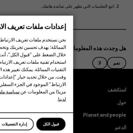
اتبع التعليمات التي تظهر على شاشة هاتفك.
إعدادات ملفات تعريف الار
الهواتف الذكية
الهواتف المميزة
نحن نستخدم ملفات تعريف الارتباط 
المماثلة؛ بهدف تحسين تجربتك وتخص
هل وجدت هذه المعلومات مفيدة؟
الأكسسوارات
خلال الضغط على "قبول الكل"، أنت
استخدام تقنية ملفات تعريف الارتبا
HMD Terra M
نعم
لا
التقنيات المماثلة. يمكنك تغيير هذه 
HMD DUB
وقت، من خلال تحديد خيار "إعدادا
الارتباط" الموجود في الجزء السفل
HMD Watch
استكشف
مزيدًا من المعلومات عن
سياسة ملفا
لدينا
.
للأعمال
حول
الأجهزة اللوحية
Planet and people
قبول الكل
إدارة التفضيلات
الدعم