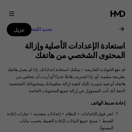
دليل
مستخدم
تحديد اللغة
تنزيل
Nokia
استعادة الإعدادات الأصلية وإزالة
G21
المحتوى الشخصي من هاتفك
قد تقع الحوادث العارضة – يمكنك استعادة إعداداتك، إذا لم يعمل هاتفك
بطريقة سليمة. أو، إذا اشتريت هاتفًا جديدًا أو أردت أن تتخلص من
هاتفك أو تعيد تدويره، إليك كيفية إزالة معلوماتك ومحتوياتك الشخصية.
لاحظ أنك أنت المسؤول عن إزالة جميع المحتويات الخاصة.
إعادة ضبط الهاتف
انقر فوق
الإعدادات‏‎
>
النظام‏‎
>
إعدادات متقدمة
>
خيارات إعادة
الضبط
>
مسح جميع البيانات (إعادة الضبط بحسب بيانات
المصنع)
.