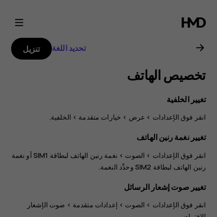
دليل
مستخدم
تحديد اللغة
تنزيل
Nokia
تخصيص الهاتف
G21
تغيير الخلفية
انقر فوق
الإعدادات
>
عرض
>
خيارات متقدمة
>
الخلفية‏‎
.
تغيير نغمة رنين الهاتف
انقر فوق
الإعدادات
>
الصوت
>
نغمة رنين الهاتف لبطاقة SIM1
أو
نغمة
رنين الهاتف لبطاقة SIM2
وحدِّد النغمة.
تغيير صوت إشعار الرسائل
انقر فوق
الإعدادات
>
الصوت
>
إعدادات متقدمة
>
صوت الإشعار
الافتراضي
.