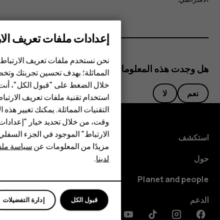
إعدادات ملفات تعريف الار
الهواتف الذكية
الهواتف المميزة
نحن نستخدم ملفات تعريف الارتباط 
هل وجدت هذه المعلومات مفيدة؟
المماثلة؛ بهدف تحسين تجربتك وتخص
الأكسسوارات
خلال الضغط على "قبول الكل"، أنت
نعم
لا
استخدام تقنية ملفات تعريف الارتبا
HMD Terra M
التقنيات المماثلة. يمكنك تغيير هذه 
HMD DUB
وقت، من خلال تحديد خيار "إعدادا
الارتباط" الموجود في الجزء السفل
استكشف
HMD Watch
مزيدًا من المعلومات عن
سياسة ملفا
لدينا
.
حول
للأعمال
Planet and people
الأجهزة اللوحية
الدعم
قبول الكل
إدارة التفضيلات
Discord
Linkedin
Youtube
Tiktok
Instagram
Facebook