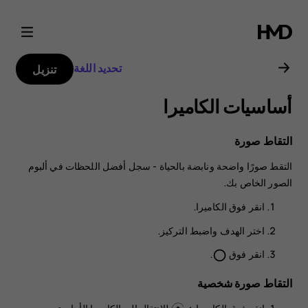
دليل
مستخدم
تحديد اللغة
تنزيل
Nokia
أساسيات الكاميرا
G21
التقاط صورة
التقط صورًا واضحة ونابضة بالحياة - سجل أفضل اللحظات في ألبوم
الصور الخاص بك.
انقر فوق
الكاميرا
.
اختر الهدف واضبط التركيز.
انقر فوق
.
panorama_fish_eye
التقاط صورة شخصية