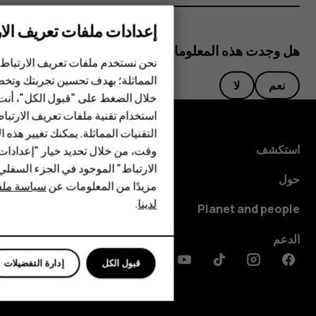
إعدادات ملفات تعريف الار
الهواتف الذكية
هل وجدت هذه المعلومات مفيدة؟
الهواتف المميزة
نحن نستخدم ملفات تعريف الارتباط 
المماثلة؛ بهدف تحسين تجربتك وتخص
نعم
لا
الأكسسوارات
خلال الضغط على "قبول الكل"، أنت
استخدام تقنية ملفات تعريف الارتبا
HMD Terra M
التقنيات المماثلة. يمكنك تغيير هذه 
HMD DUB
استكشف
وقت، من خلال تحديد خيار "إعدادا
الارتباط" الموجود في الجزء السفل
HMD Watch
حول
مزيدًا من المعلومات عن
سياسة ملفا
لدينا
.
للأعمال
Planet and people
الأجهزة اللوحية
الدعم
قبول الكل
إدارة التفضيلات
Discord
Linkedin
Youtube
Tiktok
Instagram
Facebook