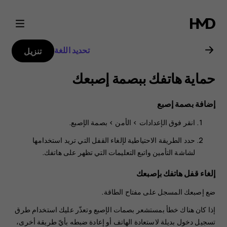
دليل
مستخدم
تحديد اللغة
تنزيل
Nokia
حماية هاتفك ببصمة إصبعك
G21
إضافة بصمة إصبع
انقر فوق
الإعدادات
>
الأمن
>
بصمة الإصبع
.
حدد الطريقة الاحتياطية لإلغاء القفل التي تريد استخدامها
لشاشة التأمين واتبع التعليمات التي تظهر على هاتفك.
إلغاء قفل هاتفك بإصبعك
ضع إصبعك المسجل على مفتاح الطاقة.
إذا كان هناك خطأ بمستشعر بصمات الإصبع وتعذّر عليك استخدام طرق
تسجيل دخول بديلة لاستعادة الهاتف أو إعادة ضبطه بأيّ طريقة أخرى،