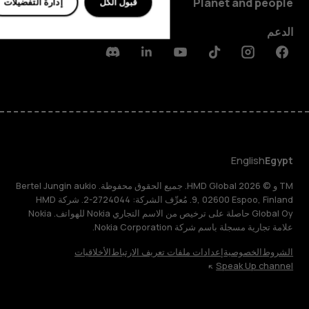
Planet and people
قبول الكل
إدارة التفضيلات
الدعم
Discord
Linkedin
Youtube
Tiktok
Instagram
Facebook
English
Egypt
TM و © 2026 HMD Global. جميع الحقوق محفوظة. Bertel Jungin aukio
9, 02600 Espoo, Finland. مُعرِّف الشركة: 2724044-2. شركة HMD
Global Oy حاصلة على ترخيص من الاسم التجاري Nokia للهواتف. Nokia
علامة تجارية مسجلة باسم شركة Nokia Corporation.
الشروط
الخصوصية
إعدادات ملفات تعريف الارتباط
الأخلاقيات
Speak Up channel