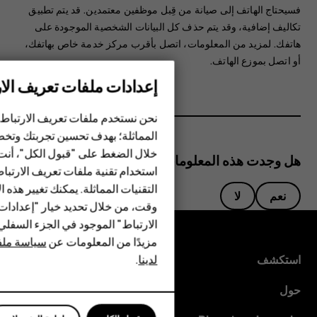
فسيحتاج الهاتف إلى صيانة من قِبل موظفين معتمدين.‬ قد يتم تطبيق
تكاليف إضافية، وقد يتم حذف كل البيانات الشخصية الموجودة على
هاتفك. لمزيد من المعلومات، اتصل بأقرب مركز خدمة خاص بهاتفك،
أو اتصل بموزع الهاتف.
إعدادات ملفات تعريف الار
الهواتف الذكية
الهواتف المميزة
نحن نستخدم ملفات تعريف الارتباط 
المماثلة؛ بهدف تحسين تجربتك وتخص
الأكسسوارات
خلال الضغط على "قبول الكل"، أنت
هل وجدت هذه المعلومات مفيدة؟
استخدام تقنية ملفات تعريف الارتبا
HMD Terra M
التقنيات المماثلة. يمكنك تغيير هذه 
نعم
لا
HMD DUB
وقت، من خلال تحديد خيار "إعدادا
الارتباط" الموجود في الجزء السفل
HMD Watch
مزيدًا من المعلومات عن
سياسة ملفا
لدينا
.
استكشف
للأعمال
حول
الأجهزة اللوحية