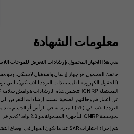
معلومات الشهادة
يفي هذا الجهاز المحمول بإرشادات التعرض للموجات اللاس
هاتفك المحمول هو جهاز إرسال واستقبال لاسلكي. وهو مصم
(الحقول الكهرومغناطيسية ذات التردد اللاسلكي)، التي تو
المستقلة ICNIRP. تتضمن هذه الإرشادات هوام
لمؤسسة ICNIRP للأجهزة المحمولة هو 2.0 واط/كجم في المتوسط على 10 جرامات من نسيج الجسم.
يتم إجراء اختبارات SAR عندما يكون الجهاز