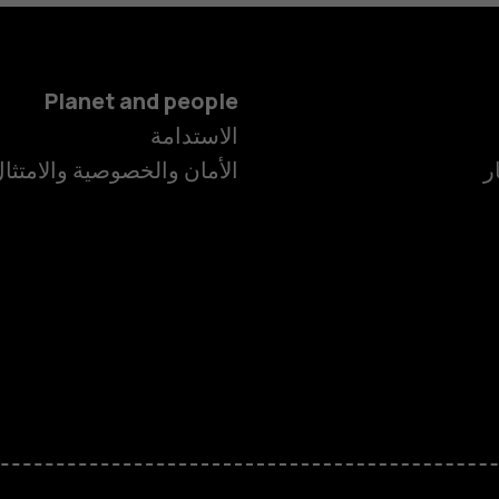
Planet and people
الهواتف الذكية
الاستدامة
ر
الأمان والخصوصية والامتثا
الهواتف المميز
الأكسسوارات
HMD Terra M
HMD DUB