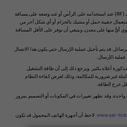
يفي هذا الجهاز بإرشادات التعرض لموجات التردد اللاسلكي (RF) عند استخدامه على الرأس أو عند وضعه على مسافة
سم. عند استعمال حقيبة حمل أو مشبك بالحزام أو أي شكل آخر من
ي أيُّ منها على معدن، وينبغي أن توفر على الأقل المسافة
الرسائل. قد يتم تأجيل عملية الإرسال حتى يكون هذا الاتصال
 عملية الإرسال.
SAR عادةً أقل من القيم المذكورة أعلاه بكثير. ويرجع ذلك إلى أن طاقة التشغيل
لكاملة غير ضرورية للمكالمة، وذلك لغرض كفاءة النظام
واحدة. وقد تظهر تغييرات في المكونات أو التصميم بمرور
www.sar-tic
. لاحظ أن أجهزة الهاتف المحمول قد تكون