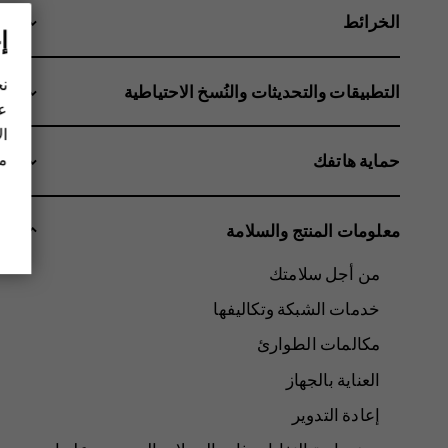
الخرائط
إ
نح
التطبيقات والتحديثات والنُسخ الاحتياطية
عل
ال
مز
حماية هاتفك
معلومات المنتج والسلامة
من أجل سلامتك
خدمات الشبكة وتكاليفها
مكالمات الطوارئ
العناية بالجهاز
إعادة التدوير