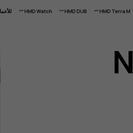
HMD Terra M
HMD DUB
HMD Watch
للأعما
N