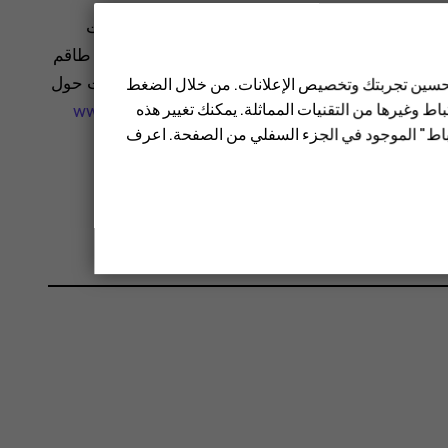
المية (WHO) أن المعلومات العلمية الحالية لا تشير إلى ضرورة اتخاذ أية احتياطات
 بتقليل تعرضك، يوصى بتحديد الاستخدام أو استعمال طاقم
حصول على مزيد من المعلومات والتوضيحات والمناقشات حول
 تحسين تجربتك وتخصيص الإعلانات. من خلال الضغط
ط وغيرها من التقنيات المماثلة. يمكنك تغيير هذه
www.who.int/health-
تباط" الموجود في الجزء السفلي من الصفحة. اعرف
يمة SAR لهذا الجهاز.