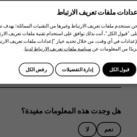
وقد صرحت منظمة الصحة الع
عدادات ملفات تعريف الارتباط
خاصة عند استخدام أجهزة الهاتف المحمول. إذا كنت مهتمًا
التحدث الحر لإبقاء الجهاز بعيدًا عن الرأس والجسم. لل
ن نستخدم ملفات تعريف الارتباط وغيرها من التقنيات المماثلة؛ بهدف
ى "قبول الكل"، أنت بذلك توافق على استخدام تقنية ملفات تعريف الارتبا
التعرض للترددات اللاسلكية (RF)، انتقل إلى موقع منظمة WHO على الويب على العنوان
إعدادات في أي وقت، من خلال تحديد خيار "إعدادات ملفات تعريف الار
.
topics/electromagnetic-fields#tab=tab_1
يدًا من المعلومات عن
سياسة ملفات تعريف الارتباط لدينا
.
يرجى الرجوع إلى
www.hmd.com/sar
للاطلاع على الحد الأقصى لق‬
قبول الكل
إدارة التفضيلات
رفض الكل
هل وجدت هذه المعلومات مفيدة؟
نعم
لا