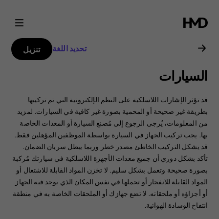
دليل
مستخدم
تحديد اللغة
تنزيل
Nokia
السيارات
G21
قد تؤثر الإشارات اللاسلكية على النظم الإلكترونية التي تم تركيبها
بطريقة غير صحيحة أو المحمية بصورة غير كافية في السيارات. ‏‫لمزيد
من المعلومات، يُرجى الرجوع إلى مُصنع السيارة أو المعدات الخاصة
بها.‬ يجب تركيب الجهاز في السيارة بواسطة الموظفين المؤهلين فقط.
‏‫قد يشكل التركيب الخاطئ مصدر خطر وربما يبطل سريان الضمان.‬
تأكد بشكل دوري أن جميع معدات الأجهزة اللاسلكية في سيارتك مُركبة
بصورة صحيحة وتعمل بشكل سليم. لا تخزن المواد القابلة للاشتعال أو
المواد القابلة للانفجار أو تحملها في نفس المكان الذي يوجد فيه الجهاز
أو أجزاؤه أو ملحقاته. ‏‫لا تضع جهازك أو الملحقات الخاصة به في منطقة
انتفاخ الوسادة الهوائية.‬