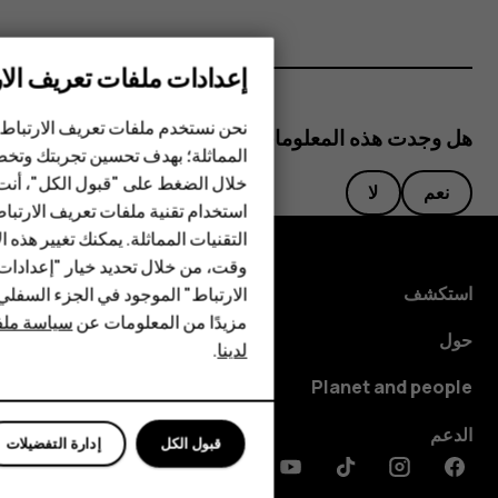
إعدادات ملفات تعريف الار
الهواتف الذكية
الهواتف المميزة
نحن نستخدم ملفات تعريف الارتباط 
هل وجدت هذه المعلومات مفيدة؟
المماثلة؛ بهدف تحسين تجربتك وتخص
الأكسسوارات
خلال الضغط على "قبول الكل"، أنت
نعم
لا
استخدام تقنية ملفات تعريف الارتبا
HMD Terra M
التقنيات المماثلة. يمكنك تغيير هذه 
HMD DUB
وقت، من خلال تحديد خيار "إعدادا
استكشف
الارتباط" الموجود في الجزء السفل
HMD Watch
مزيدًا من المعلومات عن
سياسة ملفا
حول
لدينا
.
للأعمال
Planet and people
الأجهزة اللوحية
الدعم
قبول الكل
إدارة التفضيلات
Discord
Linkedin
Youtube
Tiktok
Instagram
Facebook