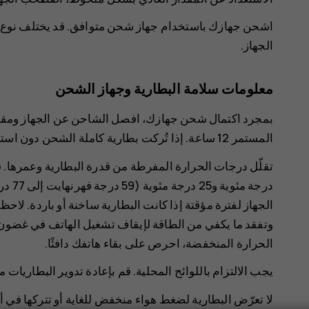
اشحن جهازك باستخدام جهاز شحن متوافق. قد يختلف نوع 
الجهاز.
معلومات سلامة البطارية وجهاز الشحن
بمجرد اكتمال شحن جهازك، افصل الشاحن عن الجهاز ومقبس
المستمر 12 ساعة. إذا تُركت بطارية كاملة الشحن دون استخدامها، فستفقد شحنتها تلقائيًا بمرور الوقت.
درجة 
الجهاز لفترة مؤقتة إذا كانت البطارية ساخنة أو باردة. لاح
وتفقد ما يكفي من الطاقة لإيقاف تشغيل الهاتف في غضون د
الحرارة المنخفضة، احرص على بقاء هاتفك دافئًا.
‏‫يجب الالتزام باللوائح المحلية. قم بإعادة تدوير البطاريات
لا تعرّض البطارية لضغط هواء منخفض للغاية أو تتركها في أ