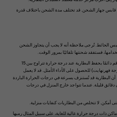
قابس جهاز الشحن. قد تختلف مدة الشحن باختلاف قدرة
 الحائط. تُرجى ملاحظة أنه لا يجب أن يتجاوز الشحن
تقلّل درجات الحرارة المفرطة من قدرة البطارية وعمرها. قم دائمًا بحفظ البطارية عند درجة حرارة تتراوح بين 15
مئوية و25 درجة مئوية (59 درجة فهرنهايت إلى 77 درجة فهرنهايت) للحصول على الأداء الأمثل. قد لا يعمل
ظ أن البطارية قد تُستنزف بسرعة في درجات الحرارة الباردة
قائق قليلة. عندما تتواجد خارج المنزل في درجات
 متى أمكن. لا تتخلص من البطاريات كنفايات منزلية.
ماكن ذات درجة حرارة عالية للغاية، على سبيل المثال رميها