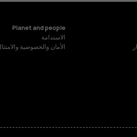
Planet and people
الهواتف الذكية
الاستدامة
ر
الأمان والخصوصية والامتثا
الهواتف المميز
الأكسسوارات
HMD Terra M
HMD DUB