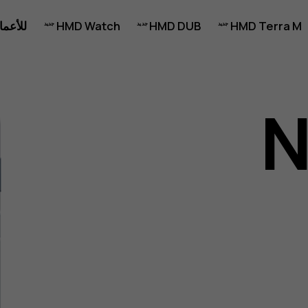
HMD Terra M
HMD DUB
HMD Watch
للأعما
N