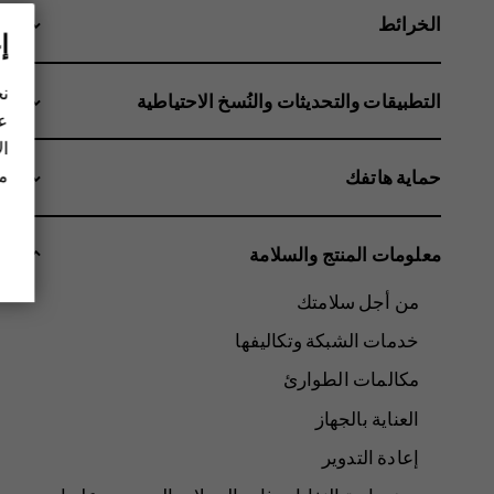
الخرائط
إ
نح
التطبيقات والتحديثات والنُسخ الاحتياطية
عل
ال
مز
حماية هاتفك
معلومات المنتج والسلامة
من أجل سلامتك
خدمات الشبكة وتكاليفها
مكالمات الطوارئ
العناية بالجهاز
إعادة التدوير