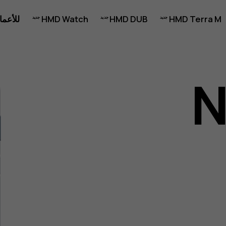
HMD Terra M
HMD DUB
HMD Watch
للأعما
N