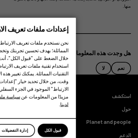
منها.
إعدادات ملفات تعريف الار
الهواتف الذكية
الهواتف المميزة
نحن نستخدم ملفات تعريف الارتباط 
المماثلة؛ بهدف تحسين تجربتك وتخص
هل وجدت هذه المعلومات مفيدة؟
الأكسسوارات
خلال الضغط على "قبول الكل"، أنت
استخدام تقنية ملفات تعريف الارتبا
HMD Terra M
نعم
لا
التقنيات المماثلة. يمكنك تغيير هذه 
HMD DUB
وقت، من خلال تحديد خيار "إعدادا
الارتباط" الموجود في الجزء السفل
HMD Watch
استكشف
مزيدًا من المعلومات عن
سياسة ملفا
لدينا
.
للأعمال
حول
الأجهزة اللوحية
Planet and people
قبول الكل
إدارة التفضيلات
الدعم