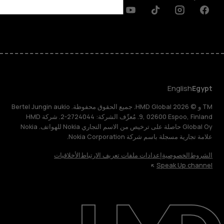
Discord
Linkedin
Youtube
Tiktok
Instagram
Facebook
English
Egypt
TM و © 2026 HMD Global. جميع الحقوق محفوظة. Bertel Jungin aukio
9, 02600 Espoo, Finland. مُعرِّف الشركة: 2724044-2. شركة HMD
Global Oy حاصلة على ترخيص من الاسم التجاري Nokia للهواتف. Nokia
علامة تجارية مسجلة باسم شركة Nokia Corporation.
الشروط
الخصوصية
إعدادات ملفات تعريف الارتباط
الأخلاقيات
Speak Up channel
حول