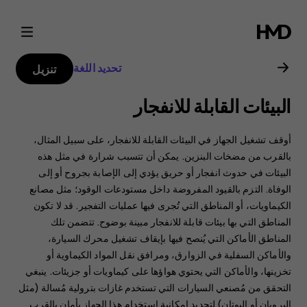
دليل
مستخدم
تحديد اللغة
تنزيل
Nokia
البيئات القابلة للانفجار
G21
أوقف تشغيل الجهاز في البيئات القابلة للانفجار، على سبيل المثال،
بالقرب من مضخات البنزين. يمكن أن تتسبب شرارة في مثل هذه
البيئات في حدوث انفجار أو حريق يؤدي إلى الإصابة بجروح أو إلى
الوفاة. ‏‫التزم بالقيود المفروضة داخل مستودعات الوقود؛ مثل مصانع
الكيماويات، أو المناطق التي تُجرى فيها عمليات التفجير.‬ قد لا تكون
المناطق التي بها بيئات قابلة للانفجار مبينة بوضوح. تتضمن تلك
المناطق الأماكن التي يُنصح فيها بإيقاف تشغيل محرك السيارة،
والأماكن السفلية في الزوارق، ومرافق نقل المواد الكيماوية أو
تخزينها، والأماكن التي يحتوي هواؤها على كيماويات أو جزيئات. ينبغي
التحقق من مُصنعي السيارات التي تستخدم غازات بترولية مُسالة (مثل
البروبان أو البوتان) لتحديد إمكانية استخدام هذا الجهاز بأمان بالقرب