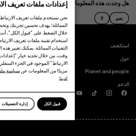
إعدادات ملفات تعريف الار
هل وجدت هذه المعلومات مفيدة؟
الهواتف الذكية
الهواتف المميزة
نحن نستخدم ملفات تعريف الارتباط 
نعم
لا
المماثلة؛ بهدف تحسين تجربتك وتخص
الأكسسوارات
خلال الضغط على "قبول الكل"، أنت
استخدام تقنية ملفات تعريف الارتبا
HMD Terra M
استكشف
التقنيات المماثلة. يمكنك تغيير هذه 
HMD DUB
وقت، من خلال تحديد خيار "إعدادا
حول
الارتباط" الموجود في الجزء السفل
HMD Watch
مزيدًا من المعلومات عن
سياسة ملفا
Planet and people
لدينا
.
للأعمال
الدعم
الأجهزة اللوحية
Discord
Linkedin
Youtube
Tiktok
Instagram
Facebook
قبول الكل
إدارة التفضيلات