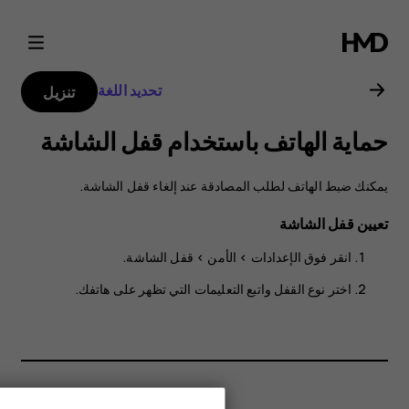
دليل
مستخدم
تحديد اللغة
تنزيل
Nokia
حماية الهاتف باستخدام قفل الشاشة
G21
يمكنك ضبط الهاتف لطلب المصادقة عند إلغاء قفل الشاشة.
تعيين قفل الشاشة
انقر فوق
الإعدادات
>
الأمن
>
قفل الشاشة
.
اختر نوع القفل واتبع التعليمات التي تظهر على هاتفك.