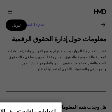
دليل
مستخدم
تحديد اللغة
تنزيل
هاتف
معلومات حول إدارة الحقوق الرقمية
Nokia
عند استخدام هذا الجهاز، ‏‫يجب الالتزام بجميع القوانين واحترام العادات
6.2
المحلية والخصوصية والحقوق المشروعة للآخرين، بما في ذلك حقوق
الطبع والنشر. قد تمنعك حقوق النشر والطبع من نسخ الصور
والموسيقى والمحتويات الأخرى أو تعديلها أو نقلها.
هل وجدت هذه المعلومات مفيدة؟
إعدادات ملفات تعريف الار