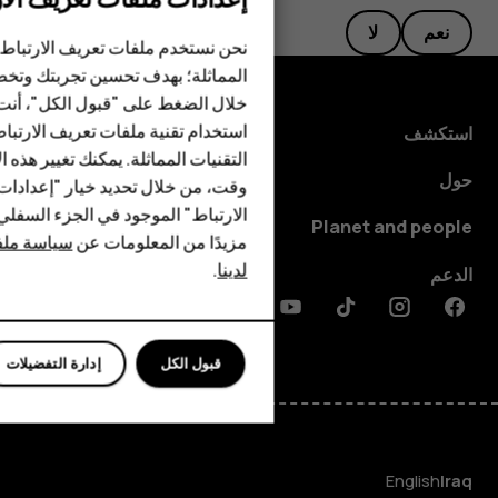
نعم
لا
الهواتف الذكية
نحن نستخدم ملفات تعريف الارتباط 
المماثلة؛ بهدف تحسين تجربتك وتخص
الهواتف المميزة
خلال الضغط على "قبول الكل"، أنت
استخدام تقنية ملفات تعريف الارتبا
HMD Terra M
استكشف
التقنيات المماثلة. يمكنك تغيير هذه 
HMD DUB
حول
وقت، من خلال تحديد خيار "إعدادا
الارتباط" الموجود في الجزء السفل
HMD Watch
Planet and people
مزيدًا من المعلومات عن
سياسة ملفا
لدينا
.
للأعمال
الدعم
Discord
Linkedin
Youtube
Tiktok
Instagram
Facebook
قبول الكل
إدارة التفضيلات
English
Iraq