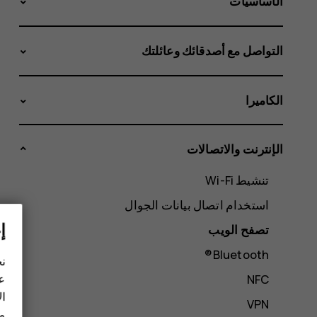
الأساسيات
التواصل مع أصدقائك وعائلتك
الكاميرا
الإنترنت والاتصالات
تنشيط Wi-Fi
استخدام اتصال بيانات الجوال
إ
تصفح الويب
Bluetooth®
نح
عل
NFC
ال
VPN
مز