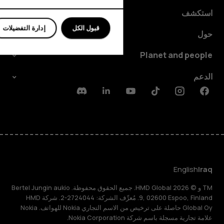
استكشف
قبول الكل
إدارة التفضيلات
حول
Planet and people
الدعم
Discord
Linkedin
Youtube
Tiktok
Instagram
Facebook
English
Iraq
TM و © 2026 HMD Global. جميع الحقوق محفوظة. Bertel Jungin aukio
9, 02600 Espoo, Finland. مُعرِّف الشركة: 2724044-2. شركة HMD
Global Oy حاصلة على ترخيص من الاسم التجاري Nokia للهواتف. Nokia
علامة تجارية مسجلة باسم شركة Nokia Corporation.