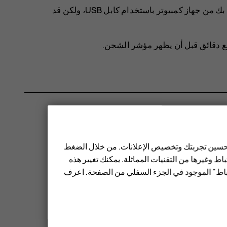
يدعم هاتفك كبل USB-C. يمكنك أيضًا شحن الهاتف الخاص بك من جهاز كمبيوتر باستخدام كابل ‪USB‬، ولكن قد
ضع دقائق قبل أن يظهر مؤشر الشحن.
 تحسين تجربتك وتخصيص الإعلانات. من خلال الضغط
ط وغيرها من التقنيات المماثلة. يمكنك تغيير هذه
تباط" الموجود في الجزء السفلي من الصفحة. اعرف