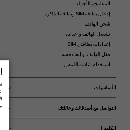
المفاتيح والأجزاء
شحن الهاتف
تشغيل الهاتف وإعداده
إعدادات بطاقتي SIM
قفل الهاتف أو إلغاء قفله
استخدام شاشة اللمس
إ
نح
الأساسيات
عل
ال
مز
التواصل مع أصدقائك وعائلتك
الكاميرا