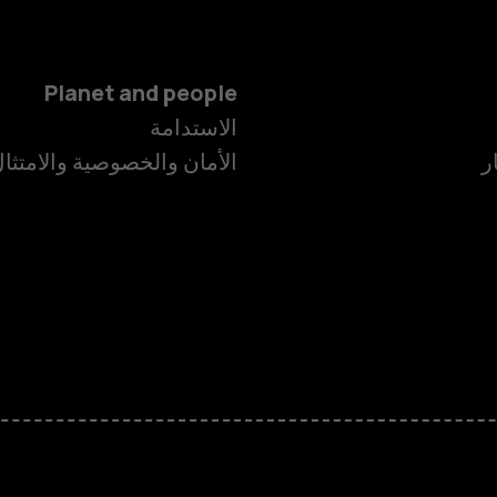
Planet and people
الاستدامة
ر
الأمان والخصوصية والامتثا
الهواتف الذكية
الهواتف المميز
HMD Terra M