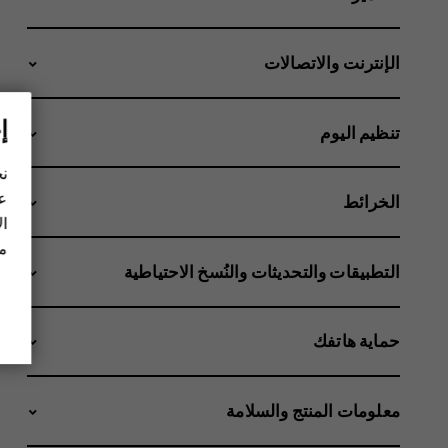
الإنترنت والاتصالات
إ
تنظيم اليوم
نح
عل
الخرائط
ال
مز
التطبيقات والتحديثات والنُسخ الاحتياطية
حماية هاتفك
معلومات المنتج والسلامة