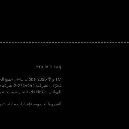
الهواتف الذكية
الهواتف المميز
HMD Terra M
HMD DUB
English
Iraq
HMD Watch
للهواتف. Nokia علامة تجارية مسجلة باسم شركة Nokia Corporation.
للأعمال
الشروط
الخصوصية
إعدادات ملفات تعر