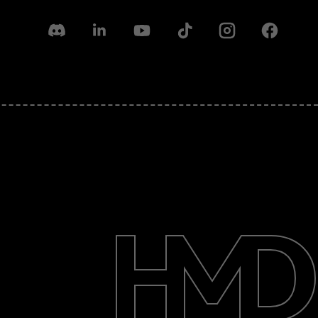
Discord
Linkedin
Youtube
Tiktok
Instagram
Facebook
حول
الدعم
English
Iraq