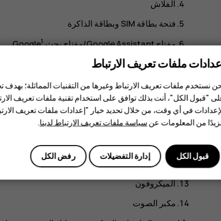
الفلاش
فتحة بطاقة SIM وبطاقة الذاكرة
1
مفتاح Google Assistant/مفتاح بحث Google
عدادات ملفات تعريف الارتباط
الكاميرا الأمامية
سماعة الأذن
ن نستخدم ملفات تعريف الارتباط وغيرها من التقنيات المماثلة؛ بهدف
ى "قبول الكل"، أنت بذلك توافق على استخدام تقنية ملفات تعريف الارتبا
منفذ توصيل سماعة الرأس
إعدادات في أي وقت، من خلال تحديد خيار "إعدادات ملفات تعريف الار
يدًا من المعلومات عن
سياسة ملفات تعريف الارتباط لدينا
.
مفتاح مستوى الصوت
مفتاح التشغيل/القفل
قبول الكل
إدارة التفضيلات
رفض الكل
منفذ توصيل USB
الميكروفون
مكبر الصوت