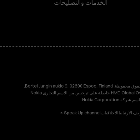
الخدمات والتصليحات
ة
TM و © 2026 HMD Global. جميع الحقوق محفوظة. Bertel Jungin aukio 9, 02600 Espoo, Finland.
مُعرِّف الشركة: 2724044-2. شركة HMD Global Oy حاصلة على ترخيص من الاسم التجاري Nokia
يف الارتباط
الأخلاقيات
Speak Up channel