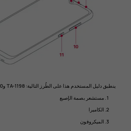
ينطبق دليل المستخدم هذا على الطُرز التالية: TA-1198 وTA-1200 وTA-1187 وTA-1201.
مستشعر بصمة الإصبع
الكاميرا
الميكروفون