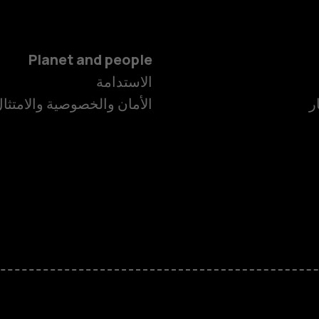
Planet and people
الاستدامة
ر
الأمان والخصوصية والامتثا
الهواتف الذكية
الهواتف المميز
HMD Terra M