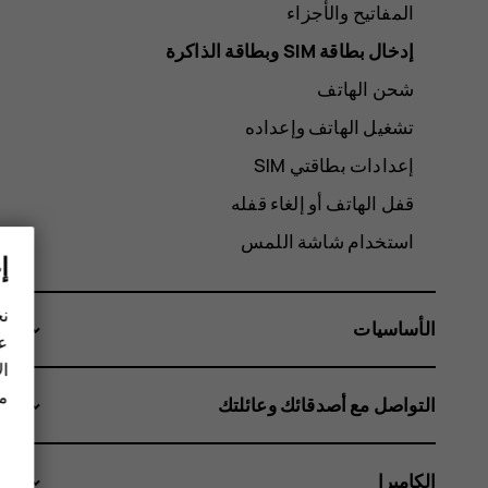
المفاتيح والأجزاء
شحن الهاتف
تشغيل الهاتف وإعداده
إعدادات بطاقتي SIM
قفل الهاتف أو إلغاء قفله
استخدام شاشة اللمس
إ
نح
الأساسيات
عل
ال
مز
التواصل مع أصدقائك وعائلتك
الكاميرا