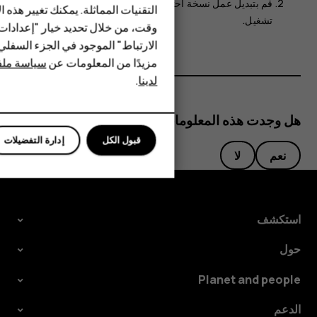
HMD Terra M
قم بتبديل
عمل نسخة احتياطية على Google Drive
إلى
التقنيات المماثلة. يمكنك تغيير هذه 
تشغيل
.
HMD DUB
وقت، من خلال تحديد خيار "إعدادا
الارتباط" الموجود في الجزء السفل
HMD Watch
مزيدًا من المعلومات عن
سياسة ملفا
لدينا
.
للأعمال
هل وجدت هذه المعلومات مفيدة؟
قبول الكل
إدارة التفضيلات
نعم
لا
استكشف
حول
Planet and people
الدعم