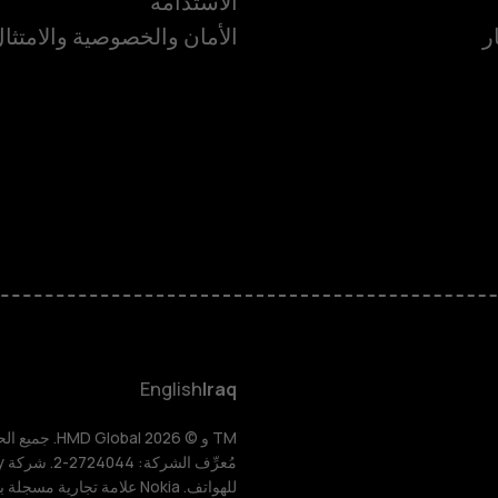
الاستدامة
ر
الأمان والخصوصية والامتثا
الهواتف الذكية
الهواتف المميز
HMD Terra M
HMD DUB
English
Iraq
HMD Watch
للهواتف. Nokia علامة تجارية مسجلة باسم شركة Nokia Corporation.