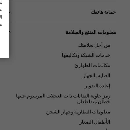
نح
عل
حماية هاتفك
ال
مز
معلومات المنتج والسلامة
من أجل سلامتك
خدمات الشبكة وتكاليفها
مكالمات الطوارئ
العناية بالجهاز
إعادة التدوير
رمز حاوية النفايات ذات العجلات المرسوم عليها
خطان متقاطعان
معلومات البطارية وجهاز الشحن
الأطفال الصغار